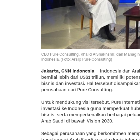
CEO Pure Consulting, Khalid AlShakhshir, dan Managi
Indonesia. (Foto: Arsip Pure Consulting)
Jakarta, CNN Indonesia
--
Indonesia dan Ara
bernilai lebih dari US$1 triliun, memiliki po
bisnis dan investasi. Hal tersebut disampaikan
perusahaan dari Pure Consulting.
Untuk mendukung visi tersebut, Pure Internat
investasi ke Indonesia guna memperkuat hub
bisnis, serta memperkenalkan berbagai pelua
Arab Saudi di bawah Vision 2030.
Sebagai perusahaan yang berkomitmen mem
transformasi Arab Saudi kepada dunia interna