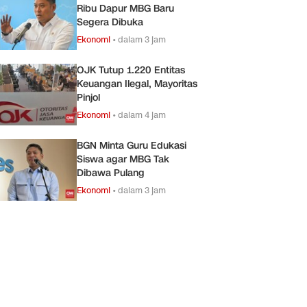
Ribu Dapur MBG Baru
Segera Dibuka
Ekonomi
•
dalam 3 jam
OJK Tutup 1.220 Entitas
Keuangan Ilegal, Mayoritas
Pinjol
Ekonomi
•
dalam 4 jam
BGN Minta Guru Edukasi
Siswa agar MBG Tak
Dibawa Pulang
Ekonomi
•
dalam 3 jam