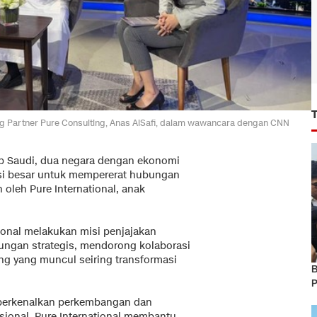
ng Partner Pure Consulting, Anas AlSafi, dalam wawancara dengan CNN
b Saudi, dua negara dengan ekonomi
tensi besar untuk mempererat hubungan
 oleh Pure International, anak
ional melakukan misi penjajakan
ungan strategis, mendorong kolaborasi
ng yang muncul seiring transformasi
B
P
perkenalkan perkembangan dan
sional, Pure International membantu