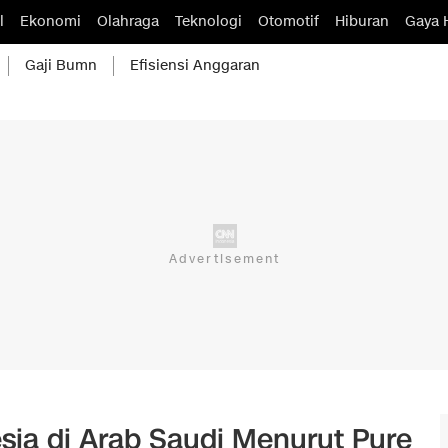
l
Ekonomi
Olahraga
Teknologi
Otomotif
Hiburan
Gaya 
Gaji Bumn
Efisiensi Anggaran
sia di Arab Saudi Menurut Pure