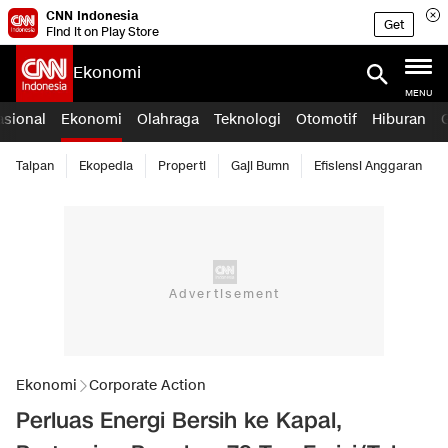
CNN Indonesia
Get
Find it on Play Store
Ekonomi
MENU
asional
Ekonomi
Olahraga
Teknologi
Otomotif
Hiburan
Taipan
Ekopedia
Properti
Gaji Bumn
Efisiensi Anggaran
Ekonomi
Corporate Action
Perluas Energi Bersih ke Kapal,