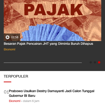
01:58
Besaran Pajak Pencairan JHT yang Diminta Buruh Dihapus
Ekonomi
TERPOPULER
Prabowo Usulkan Destry Damayanti Jadi Calon Tunggal
0
1
Gubernur BI Baru
Ekonomi
•
dalam 6 jam