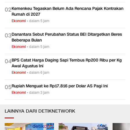
Kemenkeu Tegaskan Belum Ada Rencana Pajak Kontrakan
0
2
Rumah di 2027
Ekonomi
•
dalam 5 jam
Danantara Sebut Perubahan Status BEI Ditargetkan Beres
0
3
Beberapa Bulan
Ekonomi
•
dalam 5 jam
BPS Catat Harga Daging Sapi Tembus Rp200 Ribu per Kg
0
4
Awal Agustus Ini
Ekonomi
•
dalam 6 jam
Rupiah Menguat ke Rp17.816 per Dolar AS Pagi Ini
0
5
Ekonomi
•
dalam 3 jam
LAINNYA DARI DETIKNETWORK