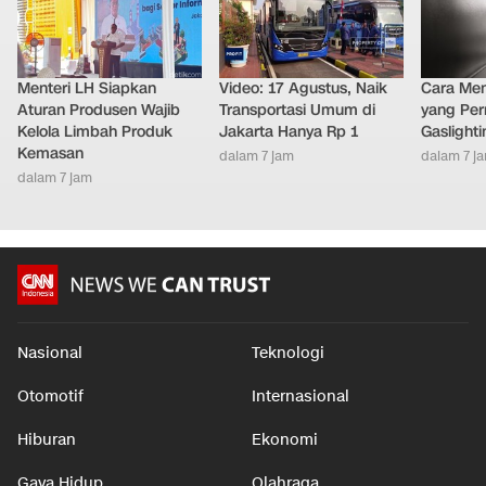
Menteri LH Siapkan
Video: 17 Agustus, Naik
Cara Men
Aturan Produsen Wajib
Transportasi Umum di
yang Per
Kelola Limbah Produk
Jakarta Hanya Rp 1
Gaslighti
Kemasan
dalam 7 jam
dalam 7 j
dalam 7 jam
Nasional
Teknologi
Otomotif
Internasional
Hiburan
Ekonomi
Gaya Hidup
Olahraga