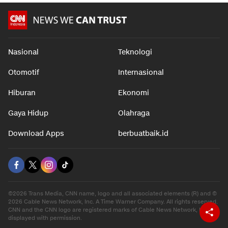
Nasional
Teknologi
Otomotif
Internasional
Hiburan
Ekonomi
Gaya Hidup
Olahraga
Download Apps
berbuatbaik.id
©2026 Trans Media, CNN name, logo and all associated elements (R) and ©
2026 Cable News Network, Inc. A Time Warner Company. All rights reserved.
CNN and the CNN logo are registered marks of Cable News Network, Inc.,
displayed with permission.