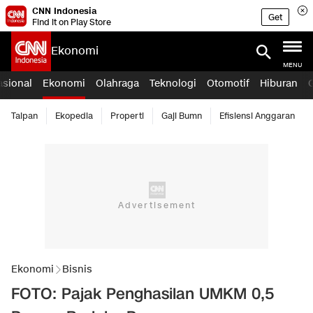
CNN Indonesia
Get
Find it on Play Store
Ekonomi
MENU
asional
Ekonomi
Olahraga
Teknologi
Otomotif
Hiburan
Taipan
Ekopedia
Properti
Gaji Bumn
Efisiensi Anggaran
Ekonomi
Bisnis
FOTO: Pajak Penghasilan UMKM 0,5