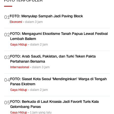
FOTO
TERPOPULER
FOTO: Menyulap Sampah Jadi Paving Block
0
1
Ekonomi
•
dalam 3 jam
FOTO: Mengagumi Eksotisme Tanah Papua Lewat Festival
0
2
Lembah Baliem
Gaya Hidup
•
dalam 2 jam
FOTO: Arab Saudi, Pakistan, dan Turki Teken Pakta
0
3
Pertahanan Bersama
Internasional
•
dalam 3 jam
FOTO: Siasat Kota Seoul 'Mendinginkan' Warga di Tengah
0
4
Panas Ekstrem
Gaya Hidup
•
dalam 2 jam
FOTO: Berkuda di Laut Kroasia Jadi Favorit Turis Kala
0
5
Gelombang Panas
Gaya Hidup
•
1 jam yang lalu