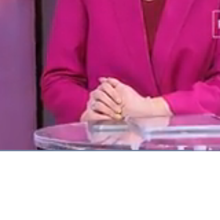
at
:
6%