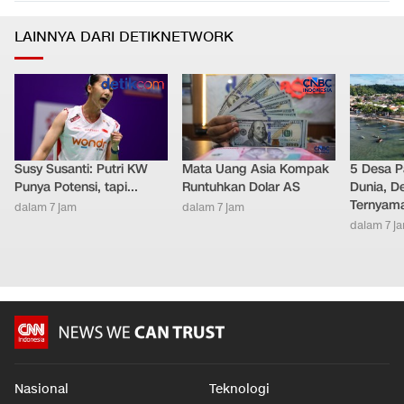
LAINNYA DARI DETIKNETWORK
Susy Susanti: Putri KW
Mata Uang Asia Kompak
5 Desa P
Punya Potensi, tapi...
Runtuhkan Dolar AS
Dunia, De
Ternyama
dalam 7 jam
dalam 7 jam
dalam 7 j
Nasional
Teknologi