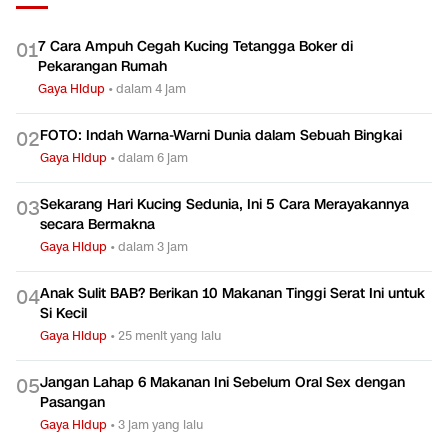
7 Cara Ampuh Cegah Kucing Tetangga Boker di
0
1
Pekarangan Rumah
Gaya Hidup
•
dalam 4 jam
FOTO: Indah Warna-Warni Dunia dalam Sebuah Bingkai
0
2
Gaya Hidup
•
dalam 6 jam
Sekarang Hari Kucing Sedunia, Ini 5 Cara Merayakannya
0
3
secara Bermakna
Gaya Hidup
•
dalam 3 jam
Anak Sulit BAB? Berikan 10 Makanan Tinggi Serat Ini untuk
0
4
Si Kecil
Gaya Hidup
•
25 menit yang lalu
Jangan Lahap 6 Makanan Ini Sebelum Oral Sex dengan
0
5
Pasangan
Gaya Hidup
•
3 jam yang lalu