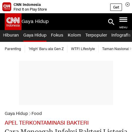
CNN Indonesia
Get
Find it on Play Store
Gaya Hidup
MENU
Hiburan
Gaya Hidup
Fokus
Kolom
Terpopuler
Infografis
Parenting
'High' Baru ala Gen Z
WTF! Lifestyle
Taman Nasional
Gaya Hidup
Food
APEL TERKONTAMINASI BAKTERI