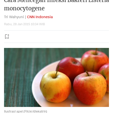
Cara Mencegah Infeksi Bakteri Listeria
monocytogene
Tri Wahyuni |
CNN Indonesia
Rabu, 28 Jan 2015 10:34 WIB
Ilustrasi apel (Flickr/diekatrin)