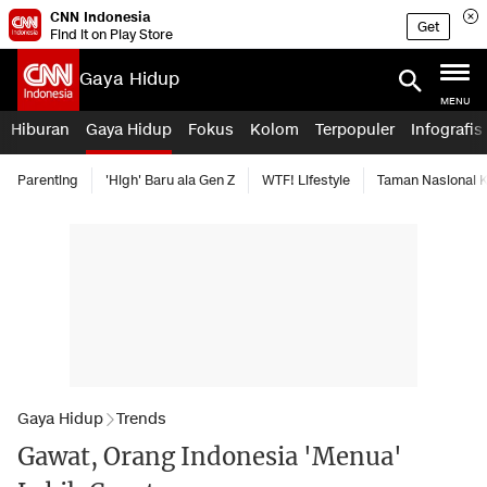
CNN Indonesia
Get
Find it on Play Store
Gaya Hidup
MENU
Hiburan
Gaya Hidup
Fokus
Kolom
Terpopuler
Infografis
Parenting
'High' Baru ala Gen Z
WTF! Lifestyle
Taman Nasional
Gaya Hidup
Trends
Gawat, Orang Indonesia 'Menua'