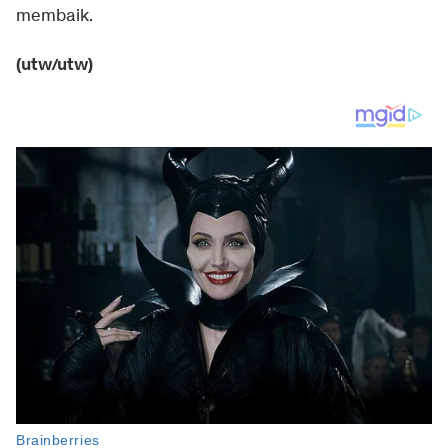
membaik.
(utw/utw)