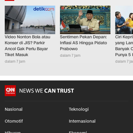
Video Nonton Bola atau
Sentimen Pekan Depan:
Ciri Kep
Konser di JIS? Parkir
Inflasi AS Hingga Pidato
yang Lan
Ancol Gak Perlu Bayar
Prabowo
Banyak O
Tiket Masuk
Punya 5 
dalam 7 jam
dalam 7 jam
dalam 7 j
Nasional
Teknologi
Otomotif
Internasional