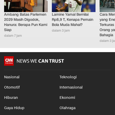
Ambang Batas Parlemen
Lamine Yamal Bernilai
Cara Men
2029 Masih Digodok,
Rp8,9 T, Kenapa Pemain
yang Ene
Hanura: Berapa Pun Kami
Bola Muda Mahal?
Terkuras
Siap
Orang ya
dalam 3 jam
Bahagia
dalam 7 jam
dalam 3 j
Nasional
Teknologi
Otomotif
Internasional
Hiburan
Ekonomi