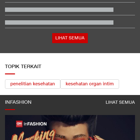
Rizky Ridho Blunder Lagi, Timnas Indonesia Tersingkir di Piala
AFF
Tanda-tanda Trump Mulai Kelimpungan Hadapi Iran
Kemenkes Ungkap Almarhum Yurizal Pasien BPJS Tunggu 8
Jam di IGD RSCM
Ayah Messi Meninggal Dunia di Usia 68 Tahun
LIHAT SEMUA
TOPIK TERKAIT
penelitian kesehatan
kesehatan organ intim
INFASHION
LIHAT SEMUA