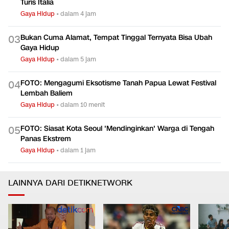
Saling Balas di Perbatasan, Spanyol Perketat Kedatangan
0
2
Turis Italia
Gaya Hidup
•
dalam 4 jam
Bukan Cuma Alamat, Tempat Tinggal Ternyata Bisa Ubah
0
3
Gaya Hidup
Gaya Hidup
•
dalam 5 jam
FOTO: Mengagumi Eksotisme Tanah Papua Lewat Festival
0
4
Lembah Baliem
Gaya Hidup
•
dalam 10 menit
FOTO: Siasat Kota Seoul 'Mendinginkan' Warga di Tengah
0
5
Panas Ekstrem
Gaya Hidup
•
dalam 1 jam
LAINNYA DARI DETIKNETWORK