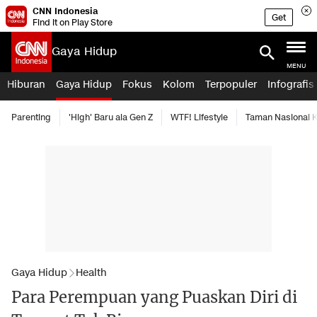
CNN Indonesia
Get
Find it on Play Store
Gaya Hidup
MENU
Hiburan
Gaya Hidup
Fokus
Kolom
Terpopuler
Infografis
Parenting
'High' Baru ala Gen Z
WTF! Lifestyle
Taman Nasional
Gaya Hidup
Health
Para Perempuan yang Puaskan Diri di