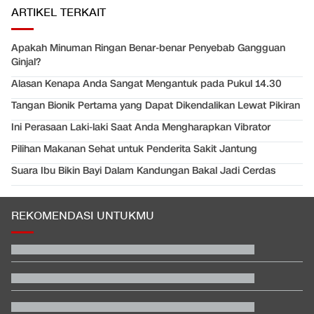
ARTIKEL TERKAIT
Apakah Minuman Ringan Benar-benar Penyebab Gangguan
Ginjal?
Alasan Kenapa Anda Sangat Mengantuk pada Pukul 14.30
Tangan Bionik Pertama yang Dapat Dikendalikan Lewat Pikiran
Ini Perasaan Laki-laki Saat Anda Mengharapkan Vibrator
Pilihan Makanan Sehat untuk Penderita Sakit Jantung
Suara Ibu Bikin Bayi Dalam Kandungan Bakal Jadi Cerdas
REKOMENDASI UNTUKMU
Video Mesum 'Yang Wis Yang' Banyuwangi, Pemeran Pria Jadi
Tersangka
Hashim Djojohadikusumo Kukuhkan 20 Ormas Baru Kawal
Program Pemerintah