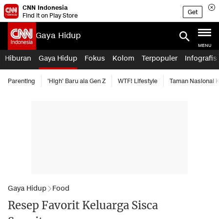
CNN Indonesia
Get
Find it on Play Store
Gaya Hidup
MENU
Hiburan
Gaya Hidup
Fokus
Kolom
Terpopuler
Infografis
Parenting
'High' Baru ala Gen Z
WTF! Lifestyle
Taman Nasional
Gaya Hidup
Food
Resep Favorit Keluarga Sisca