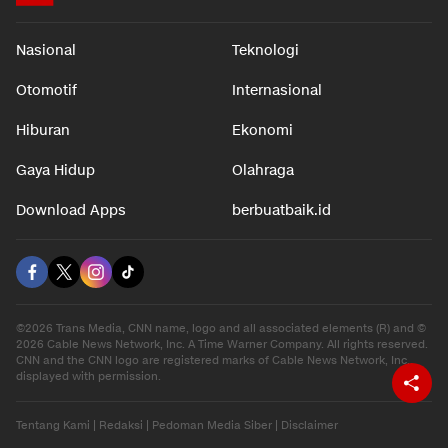
Nasional
Teknologi
Otomotif
Internasional
Hiburan
Ekonomi
Gaya Hidup
Olahraga
Download Apps
berbuatbaik.id
©2026 Trans Media, CNN name, logo and all associated elements (R) and ©
2026 Cable News Network, Inc. A Time Warner Company. All rights reserved.
CNN and the CNN logo are registered marks of Cable News Network, Inc.,
displayed with permission.