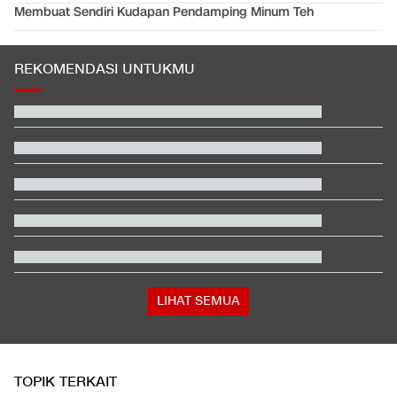
Membuat Sendiri Kudapan Pendamping Minum Teh
REKOMENDASI UNTUKMU
Hashim Djojohadikusumo Kukuhkan 20 Ormas Baru Kawal
Program Pemerintah
Beda Nasib Kashmir yang Dikelola India vs Pakistan Jadi
Sorotan
Alasan Timnas Indonesia Gonta Ganti Kiper di Piala AFF 2026
Reaksi Amorim usai AC Milan Kalah Telak dari Chelsea di GBK
Ganti Presiden, Kolombia Merapat ke Israel Usai 2 Tahun Putus
Hubungan
Video Mesum 'Yang Wis Yang' Banyuwangi, Pemeran Pria Jadi
Tersangka
LIHAT SEMUA