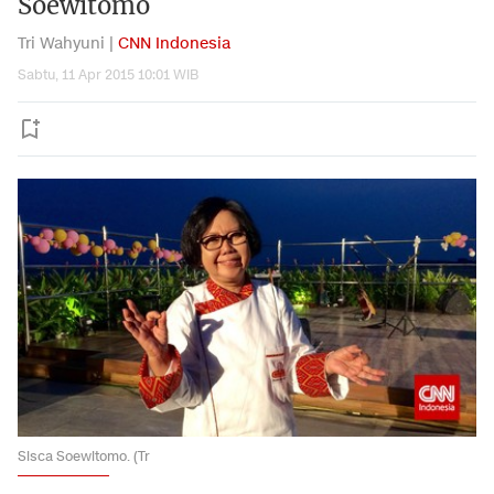
Soewitomo
Tri Wahyuni |
CNN Indonesia
Sabtu, 11 Apr 2015 10:01 WIB
Sisca Soewitomo. (Tr