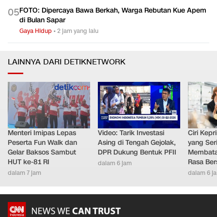
Perimenopause
Gaya Hidup
•
dalam 2 jam
FOTO: Dipercaya Bawa Berkah, Warga Rebutan Kue Apem
0
5
di Bulan Sapar
Gaya Hidup
•
2 jam yang lalu
LAINNYA DARI DETIKNETWORK
Menteri Imipas Lepas
Video: Tarik Investasi
Ciri Kep
Peserta Fun Walk dan
Asing di Tengah Gejolak,
yang Ser
Gelar Baksos Sambut
DPR Dukung Bentuk PFII
Membatal
HUT ke-81 RI
Rasa Ber
dalam 6 jam
dalam 7 jam
dalam 6 j