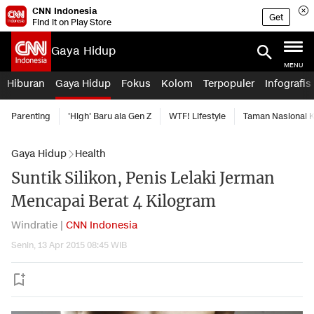
CNN Indonesia
Get
Find it on Play Store
Gaya Hidup
MENU
Hiburan
Gaya Hidup
Fokus
Kolom
Terpopuler
Infografis
Parenting
'High' Baru ala Gen Z
WTF! Lifestyle
Taman Nasional
Gaya Hidup
Health
Suntik Silikon, Penis Lelaki Jerman
Mencapai Berat 4 Kilogram
Windratie |
CNN Indonesia
Senin, 13 Apr 2015 08:45 WIB