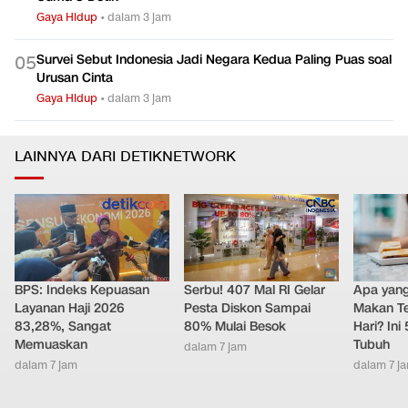
Gaya Hidup
•
dalam 3 jam
Survei Sebut Indonesia Jadi Negara Kedua Paling Puas soal
0
5
Urusan Cinta
Gaya Hidup
•
dalam 3 jam
LAINNYA DARI DETIKNETWORK
BPS: Indeks Kepuasan
Serbu! 407 Mal RI Gelar
Apa yang 
Layanan Haji 2026
Pesta Diskon Sampai
Makan Te
83,28%, Sangat
80% Mulai Besok
Hari? Ini
Memuaskan
Tubuh
dalam 7 jam
dalam 7 jam
dalam 7 j