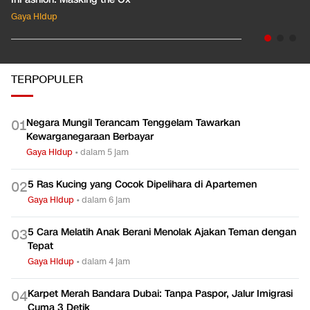
Gaya Hidup
TERPOPULER
Negara Mungil Terancam Tenggelam Tawarkan
0
1
Kewarganegaraan Berbayar
Gaya Hidup
•
dalam 5 jam
5 Ras Kucing yang Cocok Dipelihara di Apartemen
0
2
Gaya Hidup
•
dalam 6 jam
5 Cara Melatih Anak Berani Menolak Ajakan Teman dengan
0
3
Tepat
Gaya Hidup
•
dalam 4 jam
Karpet Merah Bandara Dubai: Tanpa Paspor, Jalur Imigrasi
0
4
Cuma 3 Detik