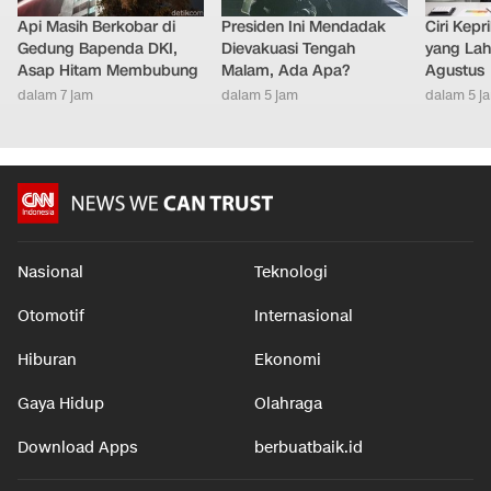
Api Masih Berkobar di
Presiden Ini Mendadak
Ciri Kep
Gedung Bapenda DKI,
Dievakuasi Tengah
yang Lahi
Asap Hitam Membubung
Malam, Ada Apa?
Agustus
dalam 7 jam
dalam 5 jam
dalam 5 j
Nasional
Teknologi
Otomotif
Internasional
Hiburan
Ekonomi
Gaya Hidup
Olahraga
Download Apps
berbuatbaik.id