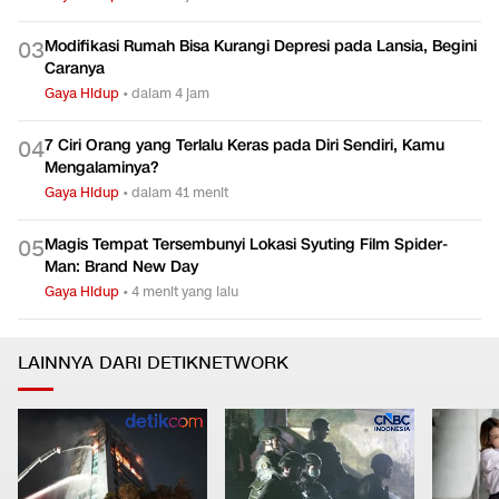
Modifikasi Rumah Bisa Kurangi Depresi pada Lansia, Begini
0
3
Caranya
Gaya Hidup
•
dalam 4 jam
7 Ciri Orang yang Terlalu Keras pada Diri Sendiri, Kamu
0
4
Mengalaminya?
Gaya Hidup
•
dalam 41 menit
Magis Tempat Tersembunyi Lokasi Syuting Film Spider-
0
5
Man: Brand New Day
Gaya Hidup
•
4 menit yang lalu
LAINNYA DARI DETIKNETWORK