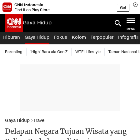
CNN Indonesia
Get
Find it on Play Store
Gaya Hidup
MENU
Hiburan
Gaya Hidup
Fokus
Kolom
Terpopuler
Infografis
Parenting
'High' Baru ala Gen Z
WTF! Lifestyle
Taman Nasional
Gaya Hidup
Travel
Delapan Negara Tujuan Wisata yang