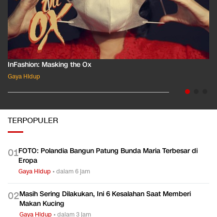
InFashion: Masking the Ox
Gaya Hidup
TERPOPULER
FOTO: Polandia Bangun Patung Bunda Maria Terbesar di
0
1
Eropa
Gaya Hidup
•
dalam 6 jam
Masih Sering Dilakukan, Ini 6 Kesalahan Saat Memberi
0
2
Makan Kucing
Gaya Hidup
•
dalam 3 jam