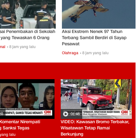
usai Penembakan di Sekolah
Aksi Ekstrem Nenek 97 Tahun
d yang Tewaskan 6 Orang
Terbang Sambil Berdiri di Sayap
Pesawat
nal
• 8 jam yang lalu
Olahraga
• 8 jam yang lalu
20
01:46
Komentar Nirempati
VIDEO: Kawasan Bromo Terbakar,
g Sanksi Tegas
Wisatawan Tetap Ramai
Berkunjung
yang lalu