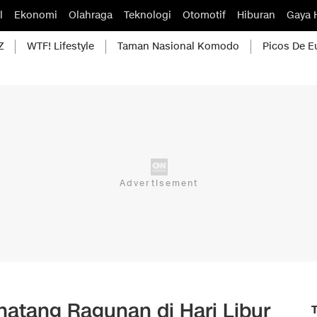
l
Ekonomi
Olahraga
Teknologi
Otomotif
Hiburan
Gaya 
Z
WTF! Lifestyle
Taman Nasional Komodo
Picos De E
atang Ragunan di Hari Libur