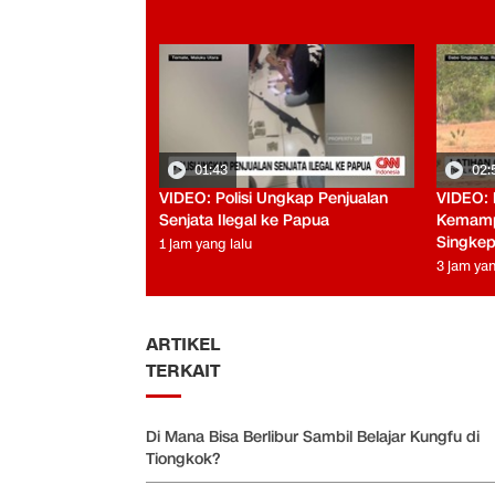
01:43
02:
VIDEO: Polisi Ungkap Penjualan
VIDEO: 
Senjata Ilegal ke Papua
Kemamp
Singke
1 jam yang lalu
3 jam yan
ARTIKEL
TERKAIT
Di Mana Bisa Berlibur Sambil Belajar Kungfu di
Tiongkok?