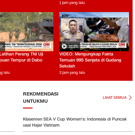
1 jam yang lalu
57
11:25
Latihan Perang TNI Uji
VIDEO: Mengungkap Fakta
uan Tempur di Dabo
Temuan 995 Senjata di Gudang
p
Sekolah
g lalu
3 jam yang lalu
REKOMENDASI
LIHAT SEMUA
UNTUKMU
Klasemen SEA V Cup Women's: Indonesia di Puncak
usai Hajar Vietnam