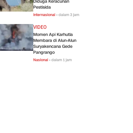
Diduga Keracunan
Pestisida
Internasional
•
dalam 3 jam
VIDEO
Momen Api Karhutla
Membara di Alun-Alun
Suryakencana Gede
Pangrango
Nasional
•
dalam 1 jam