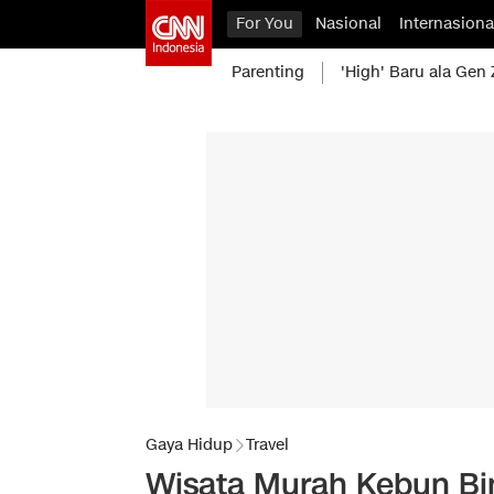
For You
Nasional
Internasiona
Parenting
'High' Baru ala Gen 
Gaya Hidup
Travel
Wisata Murah Kebun Bin