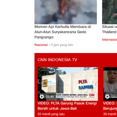
Momen Api Karhutla Membara di
Situasi 
Alun-Alun Suryakencana Gede
Thailan
Pangrango
Internasio
Nasional
• 5 jam yang lalu
CNN INDONESIA TV
01:46
02:
VIDEO: PLTA Garung Pasok Energi
VIDEO: 
Bersih untuk Jawa-Bali
Berujun
20 menit yang lalu
35 menit 