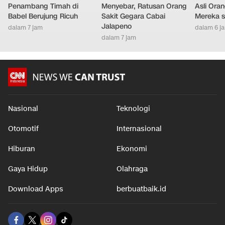
Penambang Timah di
Menyebar, Ratusan Orang
Asli Ora
Babel Berujung Ricuh
Sakit Gegara Cabai
Mereka s
Jalapeno
dalam 7 jam
dalam 6 j
dalam 7 jam
Nasional
Teknologi
Otomotif
Internasional
Hiburan
Ekonomi
Gaya Hidup
Olahraga
Download Apps
berbuatbaik.id