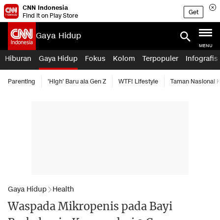
CNN Indonesia
Get
Find it on Play Store
Gaya Hidup
MENU
Hiburan
Gaya Hidup
Fokus
Kolom
Terpopuler
Infografis
Parenting
'High' Baru ala Gen Z
WTF! Lifestyle
Taman Nasional
Gaya Hidup
Health
Waspada Mikropenis pada Bayi