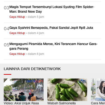
Magis Tempat Tersembunyi Lokasi Syuting Film Spider-
0
3
Man: Brand New Day
Gaya Hidup
•
dalam 5 jam
Gaya Syahrini Bersepeda, Pakai Sandal Jepit Rp8 Juta
0
4
Gaya Hidup
•
dalam 4 jam
Mengagumi Piramida Meroe, Kini Terancam Hancur Gara-
0
5
gara Perang
Gaya Hidup
•
dalam 6 jam
LAINNYA DARI DETIKNETWORK
Video: Aksi Unjuk Rasa
Wabah Salmonella
Cara Men