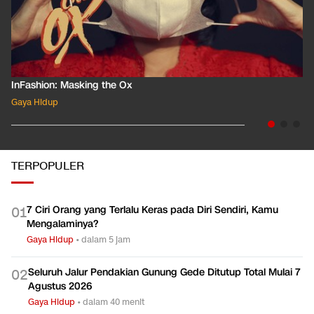
InFashion: Masking the Ox
Gaya Hidup
TERPOPULER
7 Ciri Orang yang Terlalu Keras pada Diri Sendiri, Kamu
0
1
Mengalaminya?
Gaya Hidup
•
dalam 5 jam
Seluruh Jalur Pendakian Gunung Gede Ditutup Total Mulai 7
0
2
Agustus 2026
Gaya Hidup
•
dalam 40 menit