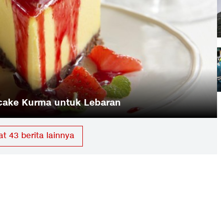
et
at
43
berita lainnya