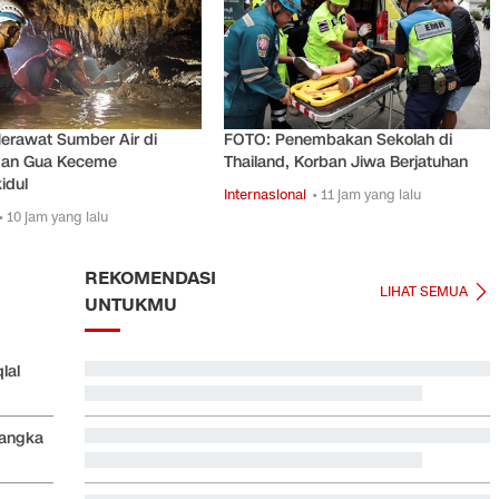
erawat Sumber Air di
FOTO: Penembakan Sekolah di
an Gua Keceme
Thailand, Korban Jiwa Berjatuhan
idul
Internasional
• 11 jam yang lalu
• 10 jam yang lalu
REKOMENDASI
LIHAT SEMUA
UNTUKMU
lal
Video Mesum 'Yang Wis Yang' Banyuwangi, Pemeran
Pria Jadi Tersangka
Langka
Jadwal Siaran Langsung Singapura vs Indonesia di
Piala AFF 2026