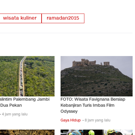
wisata kuliner
ramadan2015
alintim Palembang Jambi
FOTO: Wisata Favignana Bersiap
Dua Pekan
Kebanjiran Turis Imbas Film
Odyssey
• 4 jam yang lalu
Gaya Hidup
• 8 jam yang lalu