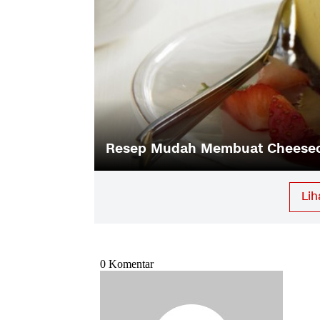
Berburu Takjil Ramadan di Cond
Lih