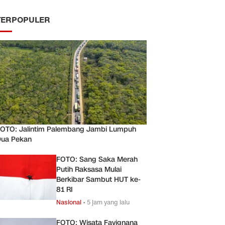
TERPOPULER
OTO: Jalintim Palembang Jambi Lumpuh
ua Pekan
FOTO: Sang Saka Merah
Putih Raksasa Mulai
Berkibar Sambut HUT ke-
81 RI
Nasional
•
5 jam yang lalu
FOTO: Wisata Favignana