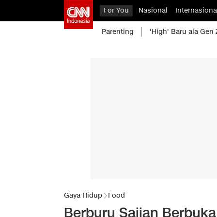
For You
Nasional
Internasiona
Parenting
'High' Baru ala Gen 
Gaya Hidup
Food
Berburu Sajian Berbuka