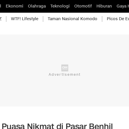
l
Ekonomi
Olahraga
Teknologi
Otomotif
Hiburan
Gaya 
Z
WTF! Lifestyle
Taman Nasional Komodo
Picos De E
 Puasa Nikmat di Pasar Benhil