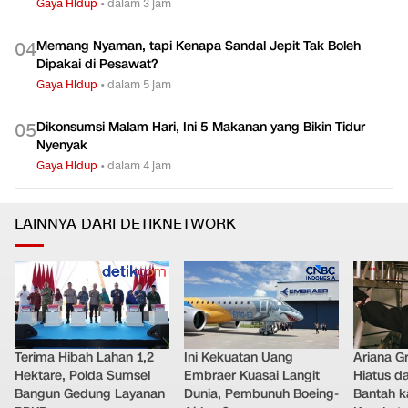
Gaya Hidup
•
dalam 6 jam
Apa Itu Demam Kelinci? Kenali Gejala dan Bahayanya
0
3
Gaya Hidup
•
dalam 3 jam
Memang Nyaman, tapi Kenapa Sandal Jepit Tak Boleh
0
4
Dipakai di Pesawat?
Gaya Hidup
•
dalam 5 jam
Dikonsumsi Malam Hari, Ini 5 Makanan yang Bikin Tidur
0
5
Nyenyak
Gaya Hidup
•
dalam 4 jam
LAINNYA DARI DETIKNETWORK