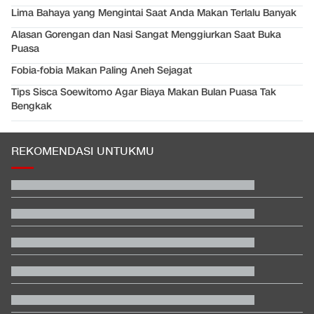
Lima Bahaya yang Mengintai Saat Anda Makan Terlalu Banyak
Alasan Gorengan dan Nasi Sangat Menggiurkan Saat Buka
Puasa
Fobia-fobia Makan Paling Aneh Sejagat
Tips Sisca Soewitomo Agar Biaya Makan Bulan Puasa Tak
Bengkak
REKOMENDASI UNTUKMU
Karhutla di Alun-alun Suryakancana Gunung Gede Pangrango
Daftar Peraih Penghargaan Piala Presiden 2026: Rivera Pemain
Terbaik
Filipina Singgung Indonesia Jelang Laga Hidup-Mati Lawan
Malaysia
Buwas: Sertifikat Pramuka Garuda Bisa Buat Daftar TNI-Polri
Tanpa Tes