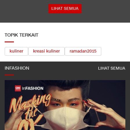
Tokoh Pro Palestina Menang Pemilu Pendahuluan AS, Pelobi
Israel Sewot
Satu Pemain Thailand Tewas Disambar Petir, 8 Orang Luka-
luka
LIHAT SEMUA
TOPIK TERKAIT
kuliner
kreasi kuliner
ramadan2015
INFASHION
LIHAT SEMUA