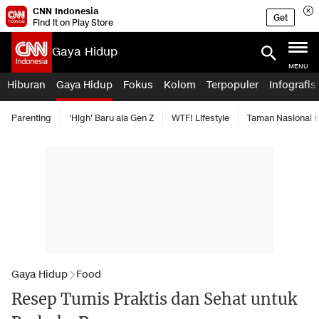
CNN Indonesia
Get
Find it on Play Store
Gaya Hidup
MENU
Hiburan
Gaya Hidup
Fokus
Kolom
Terpopuler
Infografis
Parenting
'High' Baru ala Gen Z
WTF! Lifestyle
Taman Nasional
Gaya Hidup
Food
Resep Tumis Praktis dan Sehat untuk