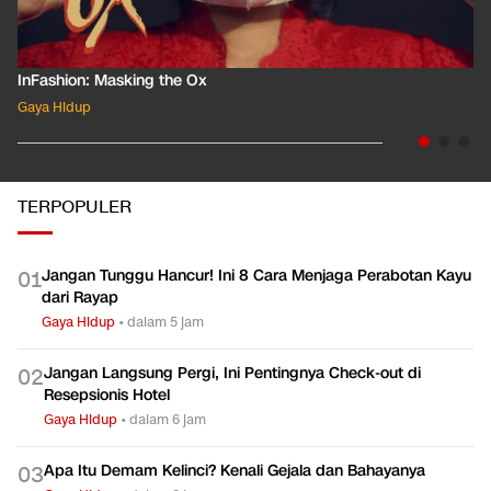
InFashion: Masking the Ox
Gaya Hidup
TERPOPULER
Jangan Tunggu Hancur! Ini 8 Cara Menjaga Perabotan Kayu
0
1
dari Rayap
Gaya Hidup
•
dalam 5 jam
Jangan Langsung Pergi, Ini Pentingnya Check-out di
0
2
Resepsionis Hotel