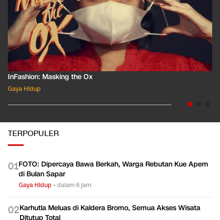
InFashion: Masking the Ox
Gaya Hidup
TERPOPULER
FOTO: Dipercaya Bawa Berkah, Warga Rebutan Kue Apem
0
1
di Bulan Sapar
Gaya Hidup
•
dalam 6 jam
Karhutla Meluas di Kaldera Bromo, Semua Akses Wisata
0
2
Ditutup Total