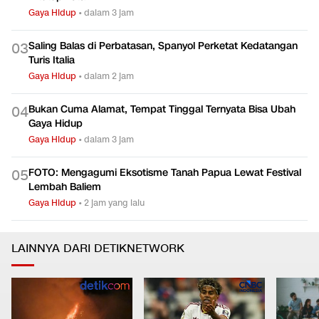
Gaya Hidup
•
dalam 3 jam
Saling Balas di Perbatasan, Spanyol Perketat Kedatangan
0
3
Turis Italia
Gaya Hidup
•
dalam 2 jam
Bukan Cuma Alamat, Tempat Tinggal Ternyata Bisa Ubah
0
4
Gaya Hidup
Gaya Hidup
•
dalam 3 jam
FOTO: Mengagumi Eksotisme Tanah Papua Lewat Festival
0
5
Lembah Baliem
Gaya Hidup
•
2 jam yang lalu
LAINNYA DARI DETIKNETWORK