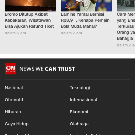
Bromo Ditutup Akibat
Lamine Yamal Bernilai
Cara Men
Kebakaran, Wisatawan
Rp8,9 T, Kenapa Pemain
yang Ene
Bisa Ajukan Refund Tiket
Bola Muda Mahal?
Terkuras
Orang ya
dalam 6 jam
dalam 2 jam
Bahagia
dalam 2 j
Nasional
Teknologi
Otomotif
Internasional
Hiburan
Ekonomi
Gaya Hidup
Olahraga