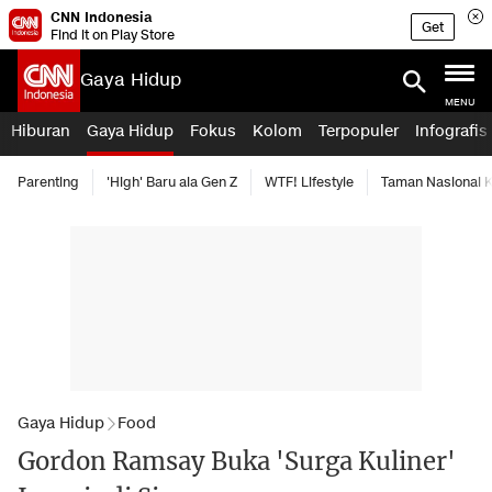
CNN Indonesia
Get
Find it on Play Store
Gaya Hidup
MENU
Hiburan
Gaya Hidup
Fokus
Kolom
Terpopuler
Infografis
Parenting
'High' Baru ala Gen Z
WTF! Lifestyle
Taman Nasional
Gaya Hidup
Food
Gordon Ramsay Buka 'Surga Kuliner'