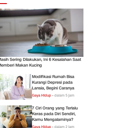
asih Sering Dilakukan, Ini 6 Kesalahan Saat
emberi Makan Kucing
Modifikasi Rumah Bisa
Kurangi Depresi pada
Lansia, Begini Caranya
Gaya Hidup
•
dalam 5 jam
7 Ciri Orang yang Terlalu
Keras pada Diri Sendiri,
Kamu Mengalaminya?
Gaya Hidup
•
dalam 2 jam