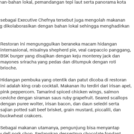
bahan-bahan lokal, pemandangan tepi laut serta panorama kota
rt sebagai Executive Chefnya tersebut juga mengolah makanan
ng dikolaborasikan dengan bahan lokal sehingga menghadirkan
Restoran ini mengunggulkan beraneka macam hidangan
internasional, misalnya shepherd pie, veal carpaccio panggang,
BSK burger yang disajikan dengan keju monterey jack dan
mayones sriracha yang pedas dan ditumpuk dengan roti
brioche.
Hidangan pembuka yang otentik dan patut dicoba di restoran
ini adalah king crab cocktail. Makanan itu terdiri dari irisan apel,
pink peppercorn. Tamarind spiced chicken wings, salmon
ceviche dengan siraman saus ruby grapefruit. Seared scallops
dengan puree wolter, irisan bacon, dan daun seledri serta
sajian potted salt beef brisket, grain mustard, piccalili, dan
buckwheat crakcers.
Sebagai makanan utamanya, pengunjung bisa menyantap
 dell pork chop. Sedangkan dessertnya chocolate fondant