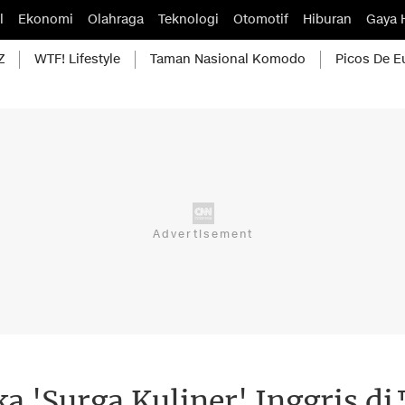
l
Ekonomi
Olahraga
Teknologi
Otomotif
Hiburan
Gaya 
Z
WTF! Lifestyle
Taman Nasional Komodo
Picos De E
 'Surga Kuliner' Inggris di