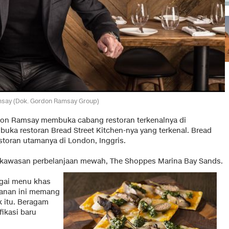
say (Dok. Gordon Ramsay Group)
rdon Ramsay membuka cabang restoran terkenalnya di
uka restoran Bread Street Kitchen-nya yang terkenal. Bread
estoran utamanya di London, Inggris.
di kawasan perbelanjaan mewah, The Shoppes Marina Bay Sands.
agai menu khas
kanan ini memang
k itu. Beragam
ikasi baru