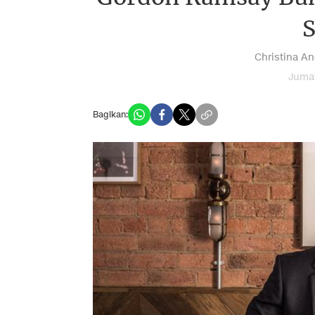
S
Christina An
Jumat
Bagikan: