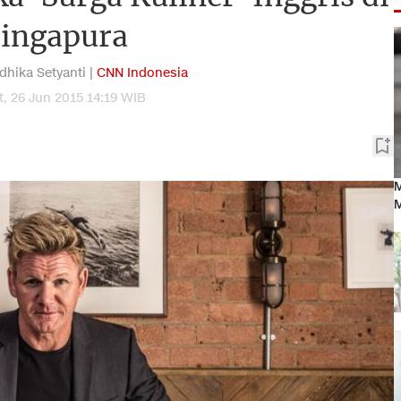
ingapura
dhika Setyanti |
CNN Indonesia
, 26 Jun 2015 14:19 WIB
M
M