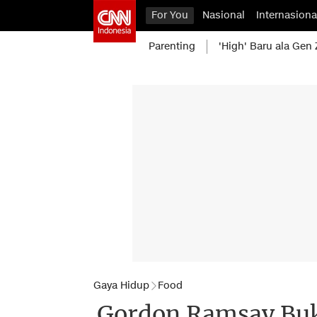
For You
Nasional
Internasiona
Parenting
'High' Baru ala Gen 
Gaya Hidup
Food
Gordon Ramsay Buka