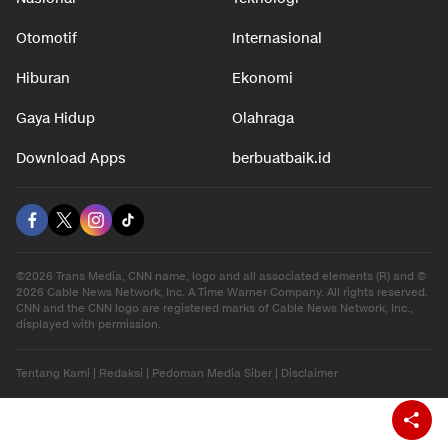
Otomotif
Internasional
Hiburan
Ekonomi
Gaya Hidup
Olahraga
Download Apps
berbuatbaik.id
©2026 Trans Media, CNN name, logo and all associated elements (R) and ©
2026 Cable News Network, Inc. A Time Warner Company. All rights reserved.
CNN and the CNN logo are registered marks of Cable News Network, Inc.,
displayed with permission.
Tentang Kami
|
Redaksi
|
Pedoman Media Siber
|
Disclaimer