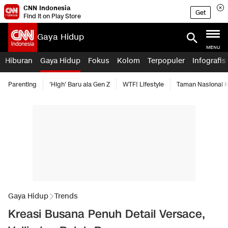
CNN Indonesia
Get
Find it on Play Store
Gaya Hidup
MENU
Hiburan
Gaya Hidup
Fokus
Kolom
Terpopuler
Infografis
Parenting
'High' Baru ala Gen Z
WTF! Lifestyle
Taman Nasional
Gaya Hidup
Trends
Kreasi Busana Penuh Detail Versace,