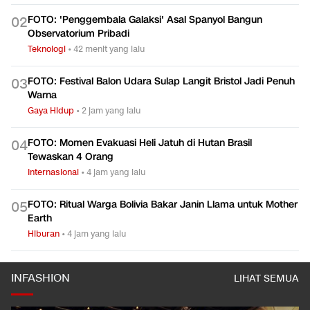
FOTO: 'Penggembala Galaksi' Asal Spanyol Bangun
0
2
Observatorium Pribadi
Teknologi
•
42 menit yang lalu
FOTO: Festival Balon Udara Sulap Langit Bristol Jadi Penuh
0
3
Warna
Gaya Hidup
•
2 jam yang lalu
FOTO: Momen Evakuasi Heli Jatuh di Hutan Brasil
0
4
Tewaskan 4 Orang
Internasional
•
4 jam yang lalu
FOTO: Ritual Warga Bolivia Bakar Janin Llama untuk Mother
0
5
Earth
Hiburan
•
4 jam yang lalu
INFASHION
LIHAT SEMUA