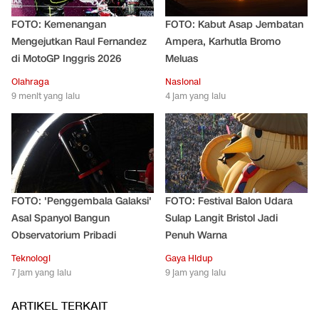
FOTO: Kemenangan
FOTO: Kabut Asap Jembatan
Mengejutkan Raul Fernandez
Ampera, Karhutla Bromo
di MotoGP Inggris 2026
Meluas
Olahraga
Nasional
9 menit yang lalu
4 jam yang lalu
FOTO: 'Penggembala Galaksi'
FOTO: Festival Balon Udara
Asal Spanyol Bangun
Sulap Langit Bristol Jadi
Observatorium Pribadi
Penuh Warna
Teknologi
Gaya Hidup
7 jam yang lalu
9 jam yang lalu
ARTIKEL TERKAIT