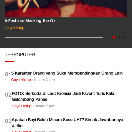
InFashion: Masking the Ox
Gaya Hidup
TERPOPULER
5 Karakter Orang yang Suka Membandingkan Orang Lain
0
1
Gaya Hidup
•
dalam 3 jam
FOTO: Berkuda di Laut Kroasia Jadi Favorit Turis Kala
0
2
Gelombang Panas
Gaya Hidup
•
dalam 5 jam
Apakah Bayi Boleh Minum Susu UHT? Simak Jawabannya
0
3
di Sini