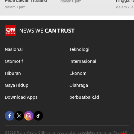
Pede Lawan Thailand
hingga T
dalam 6 jam
dalam 7 jam
dalam 7 j
Nasional
Teknologi
Otomotif
Internasional
Hiburan
Ekonomi
Gaya Hidup
Olahraga
Download Apps
berbuatbaik.id
©2026 Trans Media, CNN name, logo and all associated elements (R) and ©