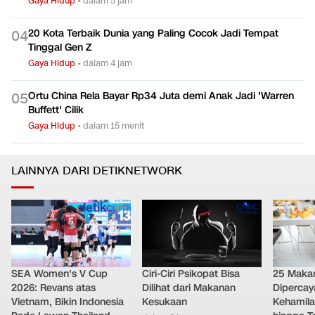
Gaya Hidup
•
dalam 5 jam
20 Kota Terbaik Dunia yang Paling Cocok Jadi Tempat
0
4
Tinggal Gen Z
Gaya Hidup
•
dalam 4 jam
Ortu China Rela Bayar Rp34 Juta demi Anak Jadi 'Warren
0
5
Buffett' Cilik
Gaya Hidup
•
dalam 15 menit
LAINNYA DARI DETIKNETWORK
SEA Women's V Cup
Ciri-Ciri Psikopat Bisa
25 Maka
2026: Revans atas
Dilihat dari Makanan
Diperca
Vietnam, Bikin Indonesia
Kesukaan
Kehamila