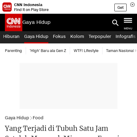
CNN Indonesia
Get
Find it on Play Store
Gaya Hidup
MENU
Hiburan
Gaya Hidup
Fokus
Kolom
Terpopuler
Infografis
Parenting
'High' Baru ala Gen Z
WTF! Lifestyle
Taman Nasional
Gaya Hidup
Food
Yang Terjadi di Tubuh Satu Jam