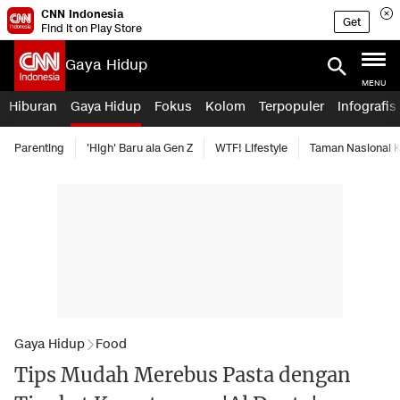
CNN Indonesia
Get
Find it on Play Store
Gaya Hidup
MENU
Hiburan
Gaya Hidup
Fokus
Kolom
Terpopuler
Infografis
Parenting
'High' Baru ala Gen Z
WTF! Lifestyle
Taman Nasional
Gaya Hidup
Food
Tips Mudah Merebus Pasta dengan