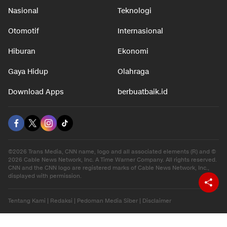
Nasional
Teknologi
Otomotif
Internasional
Hiburan
Ekonomi
Gaya Hidup
Olahraga
Download Apps
berbuatbaik.id
©2026 Trans Media, CNN name, logo and all associated elements (R) and ©
2026 Cable News Network, Inc. A Time Warner Company. All rights reserved.
CNN and the CNN logo are registered marks of Cable News Network, Inc.,
displayed with permission.
Tentang Kami
|
Redaksi
|
Pedoman Media Siber
|
Disclaimer