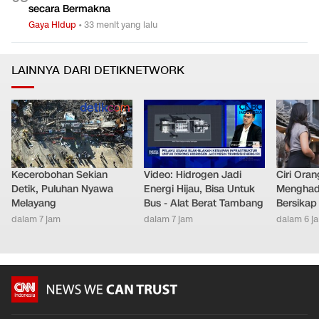
secara Bermakna
Gaya Hidup
•
33 menit yang lalu
LAINNYA DARI DETIKNETWORK
Kecerobohan Sekian
Video: Hidrogen Jadi
Ciri Oran
Detik, Puluhan Nyawa
Energi Hijau, Bisa Untuk
Menghad
Melayang
Bus - Alat Berat Tambang
Bersikap
dalam 7 jam
dalam 7 jam
dalam 6 j