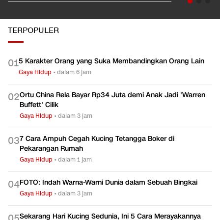
TERPOPULER
5 Karakter Orang yang Suka Membandingkan Orang Lain
0
1
Gaya Hidup
•
dalam 6 jam
Ortu China Rela Bayar Rp34 Juta demi Anak Jadi 'Warren
0
2
Buffett' Cilik
Gaya Hidup
•
dalam 3 jam
7 Cara Ampuh Cegah Kucing Tetangga Boker di
0
3
Pekarangan Rumah
Gaya Hidup
•
dalam 1 jam
FOTO: Indah Warna-Warni Dunia dalam Sebuah Bingkai
0
4
Gaya Hidup
•
dalam 3 jam
Sekarang Hari Kucing Sedunia, Ini 5 Cara Merayakannya
0
5