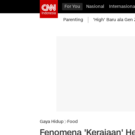
For You
Nasional
Internasiona
Parenting
'High' Baru ala Gen 
Gaya Hidup
Food
Fenomena 'Kerajaan' Hel