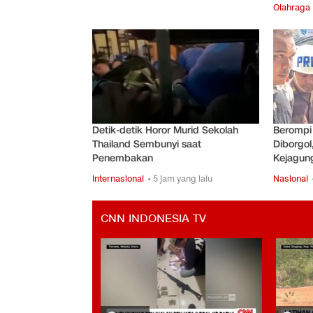
Olahraga
Detik-detik Horor Murid Sekolah
Berompi
Thailand Sembunyi saat
Diborgol
Penembakan
Kejagun
Internasional
• 5 jam yang lalu
Nasional
CNN INDONESIA TV