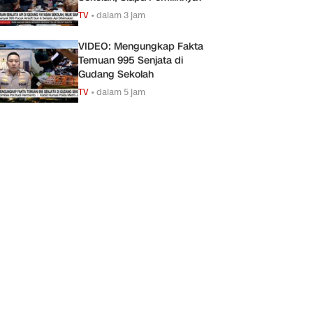
TV
•
dalam 3 jam
VIDEO: Mengungkap Fakta
Temuan 995 Senjata di
Gudang Sekolah
TV
•
dalam 5 jam