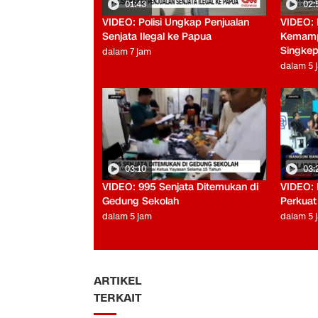
01:43
02:
VIDEO: Polisi Ungkap Penjualan
VIDEO: 
Senjata Ilegal ke Papua
Kemamp
Singke
dalam 7 jam
dalam 5 
03:10
03:
VIDEO: 995 Senjata Ditemukan di
VIDEO: 
Gedung Sekolah
Perkuat
dalam 5 jam
dalam 5 
ARTIKEL
TERKAIT