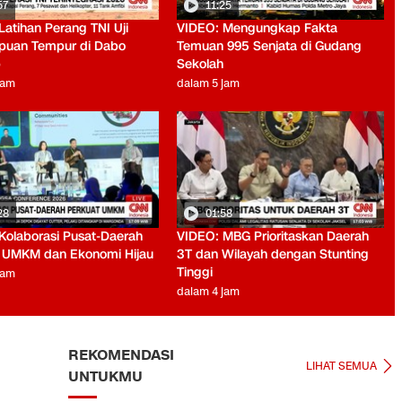
57
11:25
Latihan Perang TNI Uji
VIDEO: Mengungkap Fakta
uan Tempur di Dabo
Temuan 995 Senjata di Gudang
p
Sekolah
jam
dalam 5 jam
28
01:58
Kolaborasi Pusat-Daerah
VIDEO: MBG Prioritaskan Daerah
 UMKM dan Ekonomi Hijau
3T dan Wilayah dengan Stunting
Tinggi
jam
dalam 4 jam
REKOMENDASI
LIHAT SEMUA
UNTUKMU