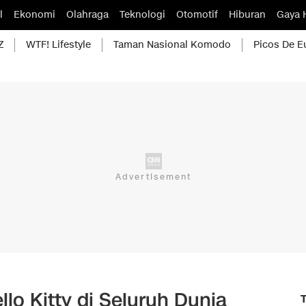
l
Ekonomi
Olahraga
Teknologi
Otomotif
Hiburan
Gaya 
Z
WTF! Lifestyle
Taman Nasional Komodo
Picos De E
lo Kitty di Seluruh Dunia