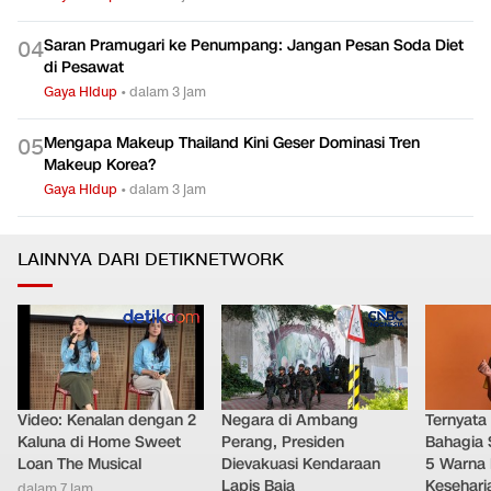
Saran Pramugari ke Penumpang: Jangan Pesan Soda Diet
0
4
di Pesawat
Gaya Hidup
•
dalam 3 jam
Mengapa Makeup Thailand Kini Geser Dominasi Tren
0
5
Makeup Korea?
Gaya Hidup
•
dalam 3 jam
LAINNYA DARI DETIKNETWORK
Video: Kenalan dengan 2
Negara di Ambang
Ternyata
Kaluna di Home Sweet
Perang, Presiden
Bahagia 
Loan The Musical
Dievakuasi Kendaraan
5 Warna 
Lapis Baja
Kesehari
dalam 7 jam