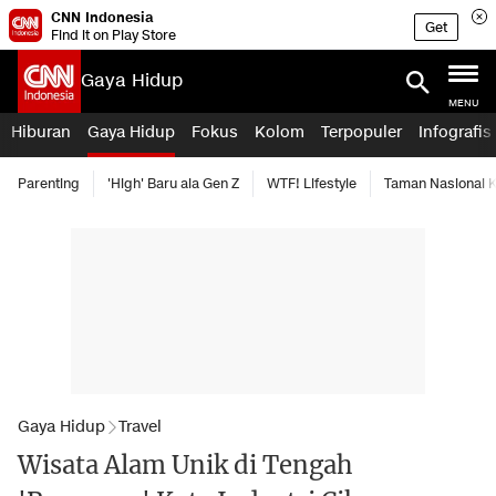
CNN Indonesia
Get
Find it on Play Store
Gaya Hidup
MENU
Hiburan
Gaya Hidup
Fokus
Kolom
Terpopuler
Infografis
Parenting
'High' Baru ala Gen Z
WTF! Lifestyle
Taman Nasional
Gaya Hidup
Travel
Wisata Alam Unik di Tengah