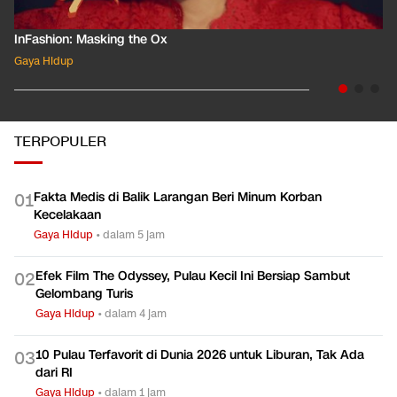
InFashion: Masking the Ox
Gaya Hidup
TERPOPULER
Fakta Medis di Balik Larangan Beri Minum Korban
0
1
Kecelakaan
Gaya Hidup
•
dalam 5 jam
Efek Film The Odyssey, Pulau Kecil Ini Bersiap Sambut
0
2
Gelombang Turis
Gaya Hidup
•
dalam 4 jam
10 Pulau Terfavorit di Dunia 2026 untuk Liburan, Tak Ada
0
3
dari RI
Gaya Hidup
•
dalam 1 jam