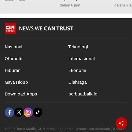
dalam 6 jam
dalam 6 j
Nasional
Teknologi
Otomotif
Internasional
Hiburan
Ekonomi
Gaya Hidup
Olahraga
Download Apps
berbuatbaik.id
©2026 Trans Media, CNN name, logo and all associated elements (R) and ©