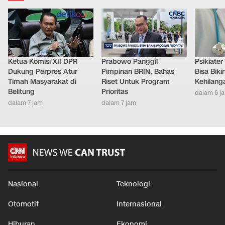
Ketua Komisi XII DPR
Prabowo Panggil
Psikiate
Dukung Perpres Atur
Pimpinan BRIN, Bahas
Bisa Bik
Timah Masyarakat di
Riset Untuk Program
Kehilang
Belitung
Prioritas
dalam 6 j
dalam 7 jam
dalam 7 jam
Nasional
Teknologi
Otomotif
Internasional
Hiburan
Ekonomi