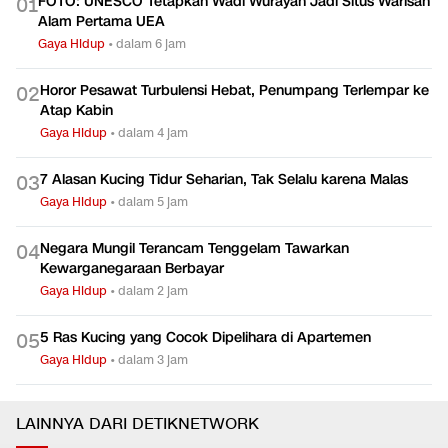
FOTO: UNESCO Tetapkan Wadi Wurayah Jadi Situs Warisan
0
1
Alam Pertama UEA
Gaya Hidup
•
dalam 6 jam
Horor Pesawat Turbulensi Hebat, Penumpang Terlempar ke
0
2
Atap Kabin
Gaya Hidup
•
dalam 4 jam
7 Alasan Kucing Tidur Seharian, Tak Selalu karena Malas
0
3
Gaya Hidup
•
dalam 5 jam
Negara Mungil Terancam Tenggelam Tawarkan
0
4
Kewarganegaraan Berbayar
Gaya Hidup
•
dalam 2 jam
5 Ras Kucing yang Cocok Dipelihara di Apartemen
0
5
Gaya Hidup
•
dalam 3 jam
LAINNYA DARI DETIKNETWORK