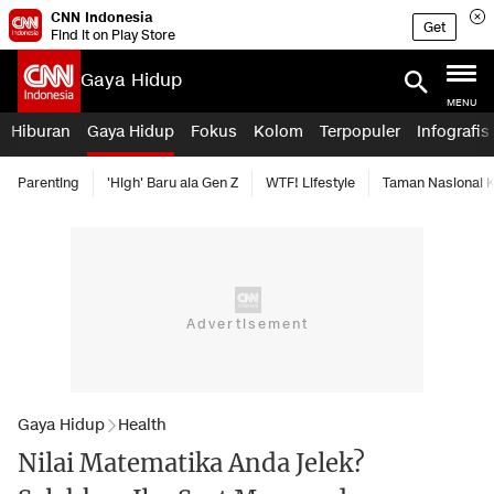
CNN Indonesia
Get
Find it on Play Store
Gaya Hidup
MENU
Hiburan
Gaya Hidup
Fokus
Kolom
Terpopuler
Infografis
Parenting
'High' Baru ala Gen Z
WTF! Lifestyle
Taman Nasional
Gaya Hidup
Health
Nilai Matematika Anda Jelek?