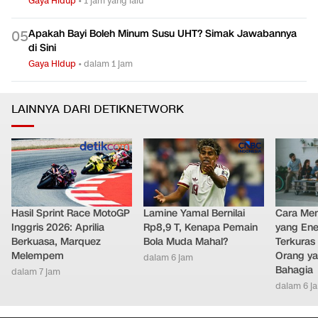
Gaya Hidup
•
1 jam yang lalu
Apakah Bayi Boleh Minum Susu UHT? Simak Jawabannya
0
5
di Sini
Gaya Hidup
•
dalam 1 jam
LAINNYA DARI DETIKNETWORK
Hasil Sprint Race MotoGP
Lamine Yamal Bernilai
Cara Men
Inggris 2026: Aprilia
Rp8,9 T, Kenapa Pemain
yang Ene
Berkuasa, Marquez
Bola Muda Mahal?
Terkuras
Melempem
Orang ya
dalam 6 jam
Bahagia
dalam 7 jam
dalam 6 j