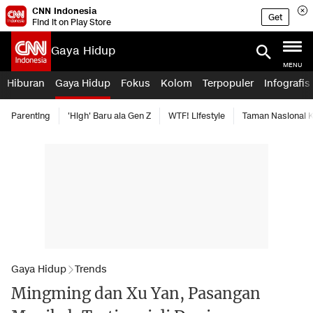
CNN Indonesia
Get
Find it on Play Store
Gaya Hidup
MENU
Hiburan
Gaya Hidup
Fokus
Kolom
Terpopuler
Infografis
Parenting
'High' Baru ala Gen Z
WTF! Lifestyle
Taman Nasional
Gaya Hidup
Trends
Mingming dan Xu Yan, Pasangan