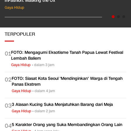
InFashion: Masking the Ox
Gaya Hidup
TERPOPULER
FOTO: Mengagumi Eksotisme Tanah Papua Lewat Festival
0
1
Lembah Baliem
Gaya Hidup
•
dalam 3 jam
FOTO: Siasat Kota Seoul 'Mendinginkan' Warga di Tengah
0
2
Panas Ekstrem
Gaya Hidup
•
dalam 4 jam
3 Alasan Kucing Suka Menjatuhkan Barang dari Meja
0
3
Gaya Hidup
•
dalam 2 jam
5 Karakter Orang yang Suka Membandingkan Orang Lain
0
4