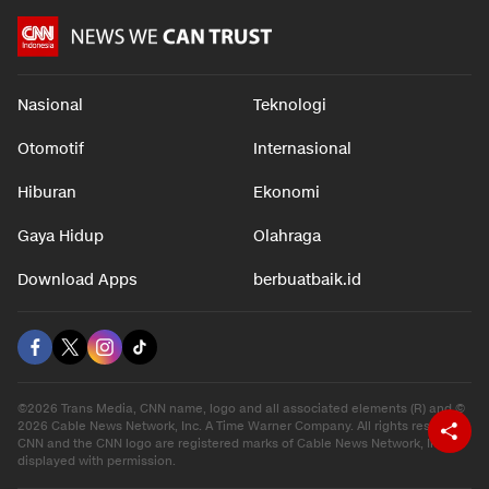
Nasional
Teknologi
Otomotif
Internasional
Hiburan
Ekonomi
Gaya Hidup
Olahraga
Download Apps
berbuatbaik.id
©2026 Trans Media, CNN name, logo and all associated elements (R) and ©
2026 Cable News Network, Inc. A Time Warner Company. All rights reserved.
CNN and the CNN logo are registered marks of Cable News Network, Inc.,
displayed with permission.