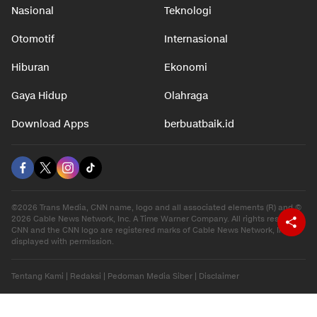
Nasional
Teknologi
Otomotif
Internasional
Hiburan
Ekonomi
Gaya Hidup
Olahraga
Download Apps
berbuatbaik.id
©2026 Trans Media, CNN name, logo and all associated elements (R) and ©
2026 Cable News Network, Inc. A Time Warner Company. All rights reserved.
CNN and the CNN logo are registered marks of Cable News Network, Inc.,
displayed with permission.
Tentang Kami
|
Redaksi
|
Pedoman Media Siber
|
Disclaimer