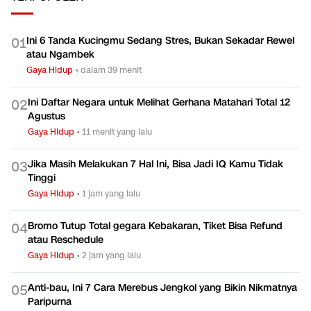
Ini 6 Tanda Kucingmu Sedang Stres, Bukan Sekadar Rewel
0
1
atau Ngambek
Gaya Hidup
•
dalam 39 menit
Ini Daftar Negara untuk Melihat Gerhana Matahari Total 12
0
2
Agustus
Gaya Hidup
•
11 menit yang lalu
Jika Masih Melakukan 7 Hal Ini, Bisa Jadi IQ Kamu Tidak
0
3
Tinggi
Gaya Hidup
•
1 jam yang lalu
Bromo Tutup Total gegara Kebakaran, Tiket Bisa Refund
0
4
atau Reschedule
Gaya Hidup
•
2 jam yang lalu
Anti-bau, Ini 7 Cara Merebus Jengkol yang Bikin Nikmatnya
0
5
Paripurna