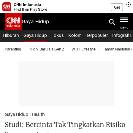
CNN Indonesia
Get
Find it on Play Store
Gaya Hidup
MENU
Hiburan
Gaya Hidup
Fokus
Kolom
Terpopuler
Infografis
Parenting
'High' Baru ala Gen Z
WTF! Lifestyle
Taman Nasional
Gaya Hidup
Health
Studi: Bercinta Tak Tingkatkan Risiko