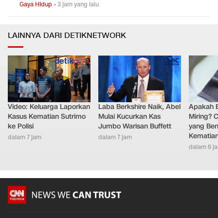
Gaya Hidup
•
3 jam yang lalu
LAINNYA DARI DETIKNETWORK
Video: Keluarga Laporkan
Laba Berkshire Naik, Abel
Apakah B
Kasus Kematian Sutrimo
Mulai Kucurkan Kas
Miring? C
ke Polisi
Jumbo Warisan Buffett
yang Ben
Kematia
dalam 7 jam
dalam 7 jam
dalam 6 j