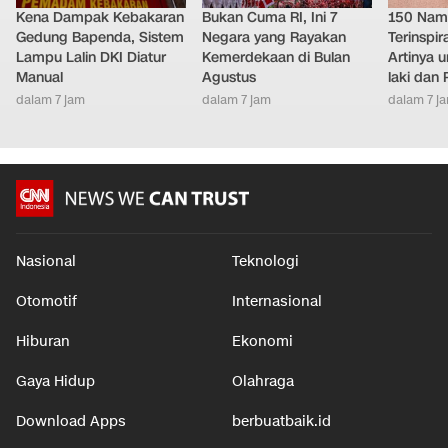
Kena Dampak Kebakaran
Bukan Cuma RI, Ini 7
150 Nam
Gedung Bapenda, Sistem
Negara yang Rayakan
Terinspir
Lampu Lalin DKI Diatur
Kemerdekaan di Bulan
Artinya 
Manual
Agustus
laki dan
dalam 7 jam
dalam 7 jam
dalam 7 j
Nasional
Teknologi
Otomotif
Internasional
Hiburan
Ekonomi
Gaya Hidup
Olahraga
Download Apps
berbuatbaik.id