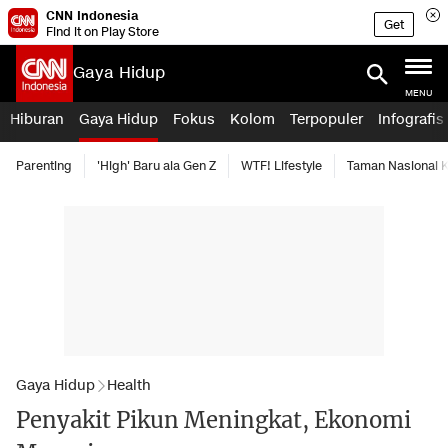
CNN Indonesia
Get
Find it on Play Store
Gaya Hidup
MENU
Hiburan
Gaya Hidup
Fokus
Kolom
Terpopuler
Infografis
Parenting
'High' Baru ala Gen Z
WTF! Lifestyle
Taman Nasional
Gaya Hidup
Health
Penyakit Pikun Meningkat, Ekonomi