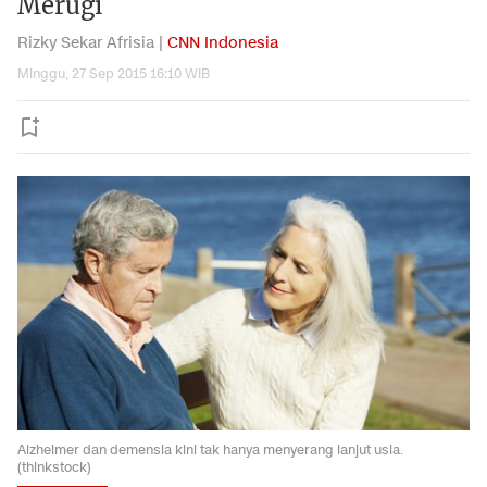
Merugi
Rizky Sekar Afrisia |
CNN Indonesia
Minggu, 27 Sep 2015 16:10 WIB
Alzheimer dan demensia kini tak hanya menyerang lanjut usia.
(thinkstock)