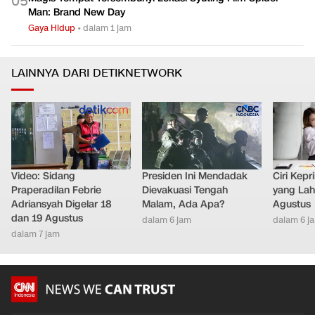
gara Perang
Gaya Hidup
•
dalam 3 jam
Magis Tempat Tersembunyi Lokasi Syuting Film Spider-
0
5
Man: Brand New Day
Gaya Hidup
•
dalam 1 jam
LAINNYA DARI DETIKNETWORK
Video: Sidang
Presiden Ini Mendadak
Ciri Kep
Praperadilan Febrie
Dievakuasi Tengah
yang Lahi
Adriansyah Digelar 18
Malam, Ada Apa?
Agustus
dan 19 Agustus
dalam 6 jam
dalam 6 j
dalam 7 jam