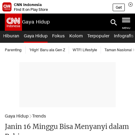
CNN Indonesia
Get
Find it on Play Store
Gaya Hidup
MENU
Hiburan
Gaya Hidup
Fokus
Kolom
Terpopuler
Infografis
Parenting
'High' Baru ala Gen Z
WTF! Lifestyle
Taman Nasional
Gaya Hidup
Trends
Janin 16 Minggu Bisa Menyanyi dalam