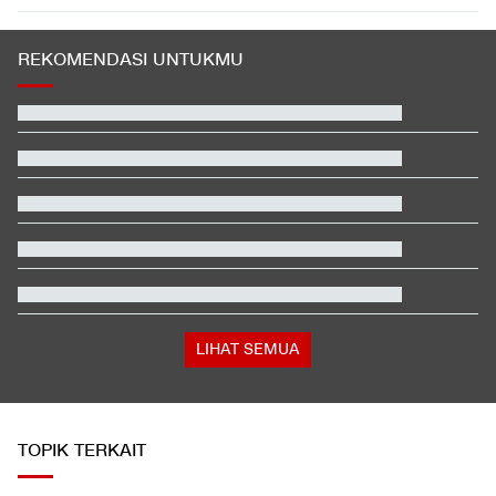
REKOMENDASI UNTUKMU
Tokoh Pro Palestina Menang Pemilu Pendahuluan AS, Pelobi
Israel Sewot
Video Mesum 'Yang Wis Yang' Banyuwangi, Pemeran Pria Jadi
Tersangka
Fakta Menarik Penampilan Agnez Mo dan Anggun C. Sasmi di
Reacher 4
Buwas: Sertifikat Pramuka Garuda Bisa Buat Daftar TNI-Polri
Tanpa Tes
Momen Kapolri Listyo Sigit Bertemu Panglima Agus Subianto di
Mabes TNI
Link Live Streaming Singapura vs Indonesia di Piala AFF 2026
LIHAT SEMUA