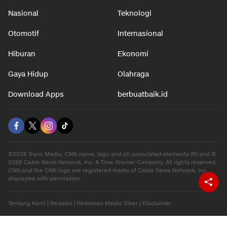
Nasional
Teknologi
Otomotif
Internasional
Hiburan
Ekonomi
Gaya Hidup
Olahraga
Download Apps
berbuatbaik.id
©2026 Trans Media, CNN name, logo and all associated elements (R) and ©
2026 Cable News Network, Inc. A Time Warner Company. All rights reserved.
CNN and the CNN logo are registered marks of Cable News Network, Inc.,
displayed with permission.