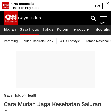
CNN Indonesia
Get
Find it on Play Store
Gaya Hidup
MENU
Hiburan
Gaya Hidup
Fokus
Kolom
Terpopuler
Infografis
Parenting
'High' Baru ala Gen Z
WTF! Lifestyle
Taman Nasional
Gaya Hidup
Health
Cara Mudah Jaga Kesehatan Saluran