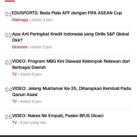
EDUSPORTS: Beda Piala AFF dengan FIFA ASEAN Cup
0
1
Olahraga
•
dalam 4 jam
Apa Arti Peringkat Kredit Indonesia yang Dirilis S&P Global
0
2
Dkk?
Ekonomi
•
dalam 5 jam
VIDEO: Program MBG Kini Diawasi Kelompok Relawan dari
0
3
Berbagai Daerah
TV
•
dalam 6 jam
VIDEO: Jelang Muktamar Ke-35, Diharapkan Kembali Pada
0
4
Qanun Asasi
TV
•
dalam 6 jam
VIDEO: Nakes Nir Empati, Pasien BPJS Dicaci
0
5
TV
•
6 jam yang lalu