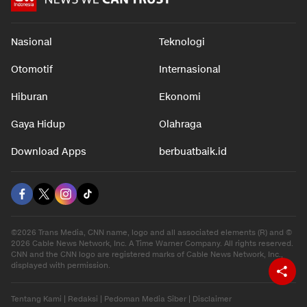
Nasional
Teknologi
Otomotif
Internasional
Hiburan
Ekonomi
Gaya Hidup
Olahraga
Download Apps
berbuatbaik.id
©2026 Trans Media, CNN name, logo and all associated elements (R) and ©
2026 Cable News Network, Inc. A Time Warner Company. All rights reserved.
CNN and the CNN logo are registered marks of Cable News Network, Inc.,
displayed with permission.
Tentang Kami
|
Redaksi
|
Pedoman Media Siber
|
Disclaimer