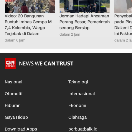
Video: 20 Bangunan
Jerman Hadapi Ancaman
Penyebab
Runtuh Imbas Gempa M
Perang Besar, Pemerintah
pada Pin
7,4 Kolombia, Warga
sedang Bersiap
Dialami D
Terjebak di Dalam
Ini Fakt
dalam 2 jam
dalam 6 jam
dalam 2 j
Nasional
Teknologi
Otomotif
Internasional
Hiburan
Ekonomi
Gaya Hidup
Olahraga
Download Apps
berbuatbaik.id