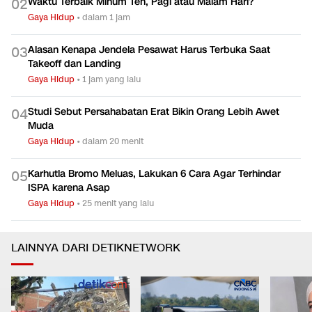
Waktu Terbaik Minum Teh, Pagi atau Malam Hari?
0
2
Gaya Hidup
•
dalam 1 jam
Alasan Kenapa Jendela Pesawat Harus Terbuka Saat
0
3
Takeoff dan Landing
Gaya Hidup
•
1 jam yang lalu
Studi Sebut Persahabatan Erat Bikin Orang Lebih Awet
0
4
Muda
Gaya Hidup
•
dalam 20 menit
Karhutla Bromo Meluas, Lakukan 6 Cara Agar Terhindar
0
5
ISPA karena Asap
Gaya Hidup
•
25 menit yang lalu
LAINNYA DARI DETIKNETWORK