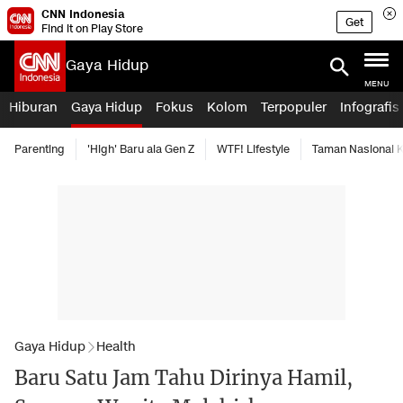
CNN Indonesia
Get
Find it on Play Store
Gaya Hidup
MENU
Hiburan
Gaya Hidup
Fokus
Kolom
Terpopuler
Infografis
Parenting
'High' Baru ala Gen Z
WTF! Lifestyle
Taman Nasional
Gaya Hidup
Health
Baru Satu Jam Tahu Dirinya Hamil,