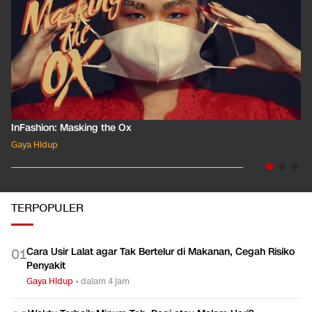
InFashion: Masking the Ox
Gaya Hidup
TERPOPULER
Cara Usir Lalat agar Tak Bertelur di Makanan, Cegah Risiko
0
1
Penyakit
Gaya Hidup
•
dalam 4 jam