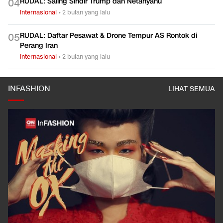
RUDAL: Saling Sindir Trump dan Netanyahu
0
4
Internasional
•
2 bulan yang lalu
RUDAL: Daftar Pesawat & Drone Tempur AS Rontok di
0
5
Perang Iran
Internasional
•
2 bulan yang lalu
INFASHION
LIHAT SEMUA