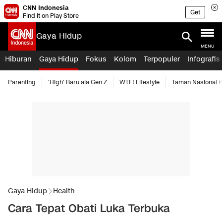
CNN Indonesia
Get
Find it on Play Store
Gaya Hidup
MENU
Hiburan
Gaya Hidup
Fokus
Kolom
Terpopuler
Infografis
Parenting
'High' Baru ala Gen Z
WTF! Lifestyle
Taman Nasional
Gaya Hidup
Health
Cara Tepat Obati Luka Terbuka