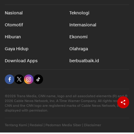
Nasional
Teknologi
Otomotif
Internasional
Hiburan
Ekonomi
Gaya Hidup
Olahraga
Download Apps
berbuatbaik.id
©2026 Trans Media, CNN name, logo and all associated elements (R) and ©
2026 Cable News Network, Inc. A Time Warner Company. All rights reserved.
CNN and the CNN logo are registered marks of Cable News Network, Inc.,
displayed with permission.
Tentang Kami
|
Redaksi
|
Pedoman Media Siber
|
Disclaimer