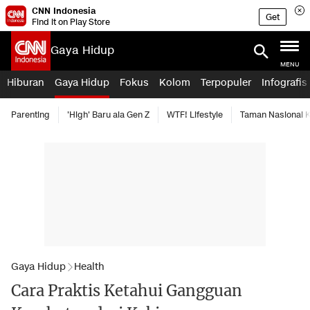
CNN Indonesia
Get
Find it on Play Store
Gaya Hidup
MENU
Hiburan
Gaya Hidup
Fokus
Kolom
Terpopuler
Infografis
Parenting
'High' Baru ala Gen Z
WTF! Lifestyle
Taman Nasional
Gaya Hidup
Health
Cara Praktis Ketahui Gangguan