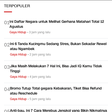
TERPOPULER
Ini Daftar Negara untuk Melihat Gerhana Matahari Total 12
0
1
Agustus
Gaya Hidup
•
3 jam yang lalu
Ini 6 Tanda Kucingmu Sedang Stres, Bukan Sekadar Rewel
0
2
atau Ngambek
Gaya Hidup
•
2 jam yang lalu
Jika Masih Melakukan 7 Hal Ini, Bisa Jadi IQ Kamu Tidak
0
3
Tinggi
Gaya Hidup
•
4 jam yang lalu
Bromo Tutup Total gegara Kebakaran, Tiket Bisa Refund
0
4
atau Reschedule
Gaya Hidup
•
5 jam yang lalu
Anti-bau, Ini 7 Cara Merebus Jengkol yang Bikin Nikmatnya
0
5