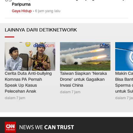
Paripurna
Gaya Hidup
•
6 jam yang lalu
LAINNYA DARI DETIKNETWORK
Cerita Duta Anti-bullying
Taiwan Siapkan 'Neraka
Makin Ca
Komnas PA Pernah
Drone' untuk Gagalkan
Bisa Ban
Speak Up Kasus
Invasi China
Sperma 
Pelecehan Anak
untuk Su
dalam 7 jam
dalam 7 jam
dalam 7 j