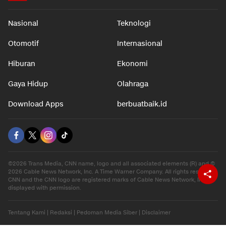
Nasional
Teknologi
Otomotif
Internasional
Hiburan
Ekonomi
Gaya Hidup
Olahraga
Download Apps
berbuatbaik.id
©2026 Trans Media, CNN name, logo and all associated elements (R) and ©
2026 Cable News Network, Inc. A Time Warner Company. All rights reserved.
CNN and the CNN logo are registered marks of Cable News Network, Inc.,
displayed with permission.
Tentang Kami
|
Redaksi
|
Pedoman Media Siber
|
Disclaimer