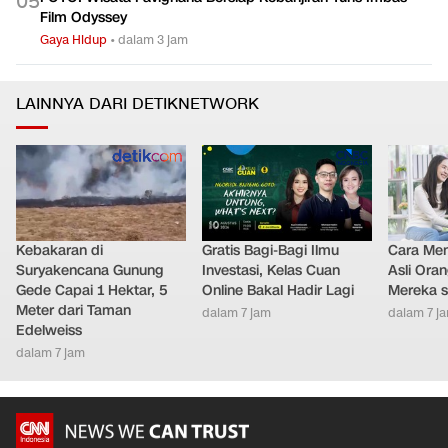
0
5
Film Odyssey
Gaya Hidup
•
dalam 3 jam
LAINNYA DARI DETIKNETWORK
Kebakaran di
Gratis Bagi-Bagi Ilmu
Cara Men
Suryakencana Gunung
Investasi, Kelas Cuan
Asli Ora
Gede Capai 1 Hektar, 5
Online Bakal Hadir Lagi
Mereka s
Meter dari Taman
dalam 7 jam
dalam 7 j
Edelweiss
dalam 7 jam