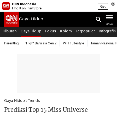
CNN Indonesia
Get
Find it on Play Store
Gaya Hidup
MENU
Hiburan
Gaya Hidup
Fokus
Kolom
Terpopuler
Infografis
Parenting
'High' Baru ala Gen Z
WTF! Lifestyle
Taman Nasional
Gaya Hidup
Trends
Prediksi Top 15 Miss Universe