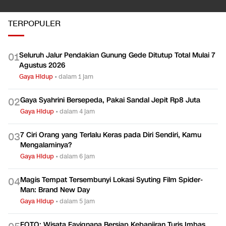
TERPOPULER
Seluruh Jalur Pendakian Gunung Gede Ditutup Total Mulai 7
0
1
Agustus 2026
Gaya Hidup
•
dalam 1 jam
Gaya Syahrini Bersepeda, Pakai Sandal Jepit Rp8 Juta
0
2
Gaya Hidup
•
dalam 4 jam
7 Ciri Orang yang Terlalu Keras pada Diri Sendiri, Kamu
0
3
Mengalaminya?
Gaya Hidup
•
dalam 6 jam
Magis Tempat Tersembunyi Lokasi Syuting Film Spider-
0
4
Man: Brand New Day
Gaya Hidup
•
dalam 5 jam
FOTO: Wisata Favignana Bersiap Kebanjiran Turis Imbas