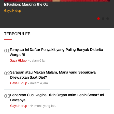
InFashion: Masking the Ox
Gaya Hidup
TERPOPULER
Ternyata Ini Daftar Penyakit yang Paling Banyak Diderita
0
1
Warga RI
Gaya Hidup
•
dalam 6 jam
Sarapan atau Makan Malam, Mana yang Sebaiknya
0
2
Dilewatkan Saat Diet?
Gaya Hidup
•
dalam 4 jam
Benarkah Cuci Vagina Bikin Organ Intim Lebih Sehat? Ini
0
3
Faktanya
Gaya Hidup
•
44 menit yang lalu