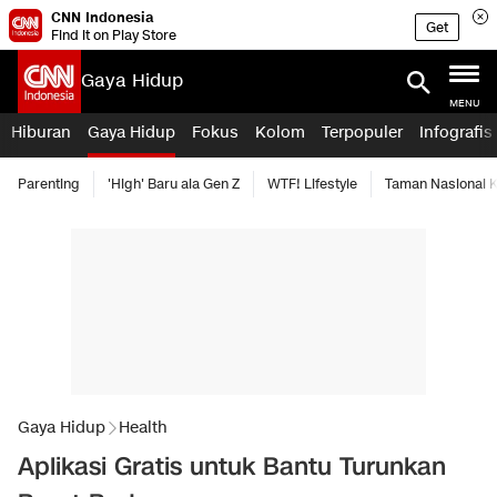
CNN Indonesia
Get
Find it on Play Store
Gaya Hidup
MENU
Hiburan
Gaya Hidup
Fokus
Kolom
Terpopuler
Infografis
Parenting
'High' Baru ala Gen Z
WTF! Lifestyle
Taman Nasional
Gaya Hidup
Health
Aplikasi Gratis untuk Bantu Turunkan