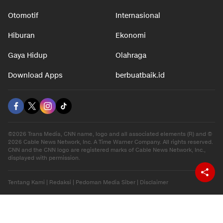
Otomotif
Internasional
Hiburan
Ekonomi
Gaya Hidup
Olahraga
Download Apps
berbuatbaik.id
©2026 Trans Media, CNN name, logo and all associated elements (R) and ©
2026 Cable News Network, Inc. A Time Warner Company. All rights reserved.
CNN and the CNN logo are registered marks of Cable News Network, Inc.,
displayed with permission.
Tentang Kami
|
Redaksi
|
Pedoman Media Siber
|
Disclaimer