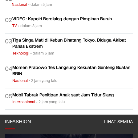
Nasional
•
dalam 5 jam
VIDEO: Kapolri Berdialog dengan Pimpinan Buruh
0
2
TV
•
dalam 3 jam
Tiga Singa Mati di Kebun Binatang Tokyo, Diduga Akibat
0
3
Panas Ekstrem
Teknologi
•
dalam 6 jam
Momen Prabowo Tes Langsung Kekuatan Genteng Buatan
0
4
BRIN
Nasional
•
2 jam yang lalu
Mobil Tabrak Penitipan Anak saat Jam Tidur Siang
0
5
Internasional
•
2 jam yang lalu
INFASHION
LIHAT SEMUA