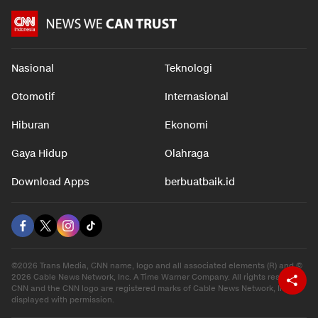
Nasional
Teknologi
Otomotif
Internasional
Hiburan
Ekonomi
Gaya Hidup
Olahraga
Download Apps
berbuatbaik.id
©2026 Trans Media, CNN name, logo and all associated elements (R) and ©
2026 Cable News Network, Inc. A Time Warner Company. All rights reserved.
CNN and the CNN logo are registered marks of Cable News Network, Inc.,
displayed with permission.