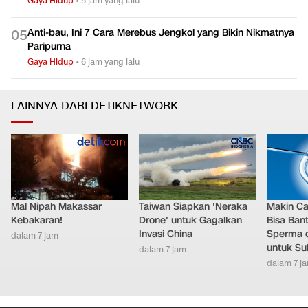
Gaya Hidup
•
5 jam yang lalu
Anti-bau, Ini 7 Cara Merebus Jengkol yang Bikin Nikmatnya
0
5
Paripurna
Gaya Hidup
•
6 jam yang lalu
LAINNYA DARI DETIKNETWORK
Mal Nipah Makassar
Taiwan Siapkan 'Neraka
Makin Ca
Kebakaran!
Drone' untuk Gagalkan
Bisa Ban
Invasi China
Sperma 
dalam 7 jam
untuk Su
dalam 7 jam
dalam 7 j