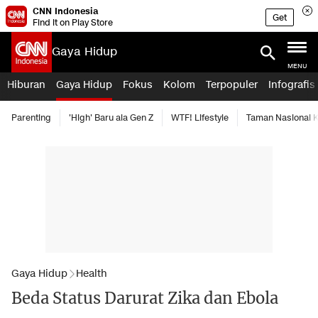
CNN Indonesia
Get
Find it on Play Store
Gaya Hidup
MENU
Hiburan
Gaya Hidup
Fokus
Kolom
Terpopuler
Infografis
Parenting
'High' Baru ala Gen Z
WTF! Lifestyle
Taman Nasional
Gaya Hidup
Health
Beda Status Darurat Zika dan Ebola