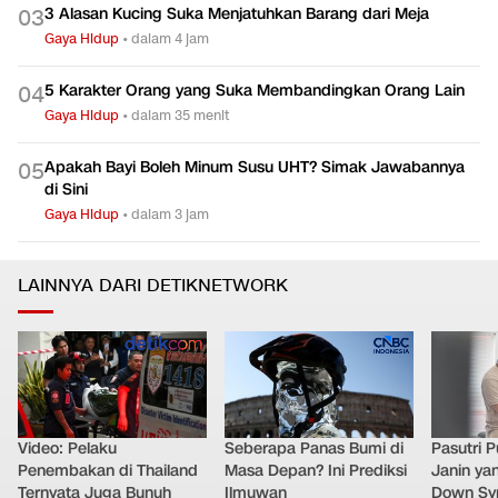
Gaya Hidup
•
dalam 5 jam
3 Alasan Kucing Suka Menjatuhkan Barang dari Meja
0
3
Gaya Hidup
•
dalam 4 jam
5 Karakter Orang yang Suka Membandingkan Orang Lain
0
4
Gaya Hidup
•
dalam 35 menit
Apakah Bayi Boleh Minum Susu UHT? Simak Jawabannya
0
5
di Sini
Gaya Hidup
•
dalam 3 jam
LAINNYA DARI DETIKNETWORK