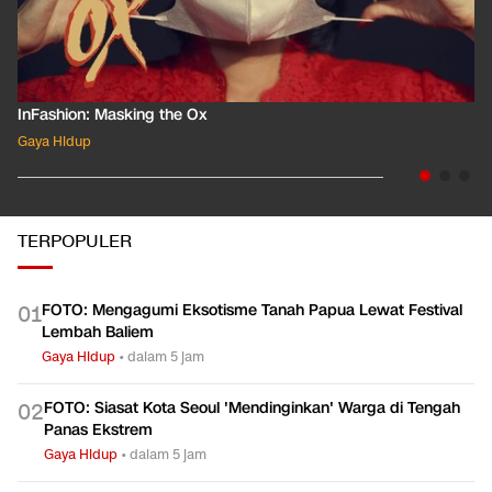
InFashion: Masking the Ox
Gaya Hidup
TERPOPULER
FOTO: Mengagumi Eksotisme Tanah Papua Lewat Festival
0
1
Lembah Baliem
Gaya Hidup
•
dalam 5 jam
FOTO: Siasat Kota Seoul 'Mendinginkan' Warga di Tengah
0
2
Panas Ekstrem