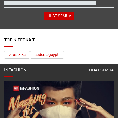
Selamat
Video Mesum 'Yang Wis Yang' Banyuwangi, Pemeran Pria Jadi
Tersangka
Jusuf Hamka Borong 61 Land Cruiser FJ di GIIAS 2026
LIHAT SEMUA
TOPIK TERKAIT
virus zika
aedes ageypti
INFASHION
LIHAT SEMUA