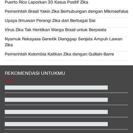
Puerto Rico Laporkan 30 Kasus Positif Zika
Pemerintah Brasil Yakin Zika Berhubungan dengan Mikrosefalus
Upaya Ilmuwan Perangi Zika dari Berbagai Sisi
Virus Zika Tak Hentikan Warga Brasil untuk Berpesta
Nyamuk Rekayasa Genetik Dianggap Senjata Ampuh Lawan
Zika
Pemerintah Kolombia Kaitkan Zika dengan Guillain-Barre
REKOMENDASI UNTUKMU
Hashim Djojohadikusumo Kukuhkan 20 Ormas Baru Kawal
Program Pemerintah
Kontroversi Wasit Batalkan Kartu Merah Pemain Singapura di
Piala AFF
Pelobi Israel Bersiap Jegal Calon Senator Muslim AS El Sayed
Hasil Kualifikasi MotoGP Inggris: Martin Tercepat, Marquez