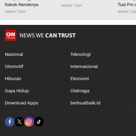
Video: Pelaku
Seberapa Panas Bumi di
Pasutri 
Penembakan di Thailand
Masa Depan? Ini Prediksi
Janin ya
Ternyata Juga Bunuh
Ilmuwan
Down Syn
Kakek-Neneknya
Tuai Pro
dalam 7 jam
dalam 7 jam
dalam 7 j
Nasional
Teknologi
Otomotif
Internasional
Hiburan
Ekonomi
Gaya Hidup
Olahraga
Download Apps
berbuatbaik.id