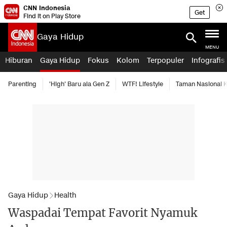
CNN Indonesia
Get
Find it on Play Store
Gaya Hidup
MENU
Hiburan
Gaya Hidup
Fokus
Kolom
Terpopuler
Infografis
Parenting
'High' Baru ala Gen Z
WTF! Lifestyle
Taman Nasional
Gaya Hidup
Health
Waspadai Tempat Favorit Nyamuk