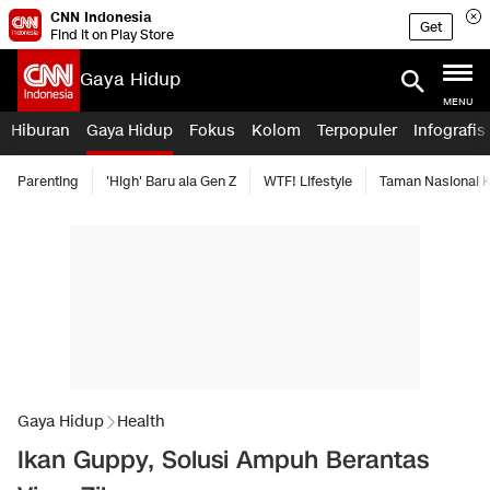
CNN Indonesia
Get
Find it on Play Store
Gaya Hidup
MENU
Hiburan
Gaya Hidup
Fokus
Kolom
Terpopuler
Infografis
Parenting
'High' Baru ala Gen Z
WTF! Lifestyle
Taman Nasional
Gaya Hidup
Health
Ikan Guppy, Solusi Ampuh Berantas