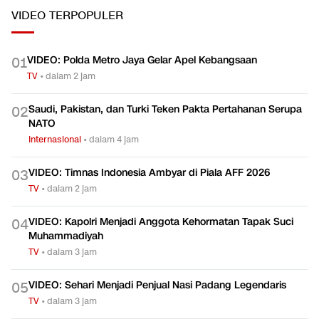
VIDEO
TERPOPULER
VIDEO: Polda Metro Jaya Gelar Apel Kebangsaan
0
1
TV
•
dalam 2 jam
Saudi, Pakistan, dan Turki Teken Pakta Pertahanan Serupa
0
2
NATO
Internasional
•
dalam 4 jam
VIDEO: Timnas Indonesia Ambyar di Piala AFF 2026
0
3
TV
•
dalam 2 jam
VIDEO: Kapolri Menjadi Anggota Kehormatan Tapak Suci
0
4
Muhammadiyah
TV
•
dalam 3 jam
VIDEO: Sehari Menjadi Penjual Nasi Padang Legendaris
0
5
TV
•
dalam 3 jam