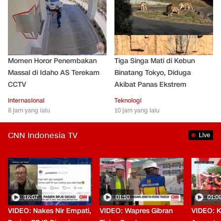
Momen Horor Penembakan
Tiga Singa Mati di Kebun
Massal di Idaho AS Terekam
Binatang Tokyo, Diduga
CCTV
Akibat Panas Ekstrem
Internasional
Teknologi
8 jam yang lalu
10 jam yang lalu
CNN Indonesia TV
Live
16:07
01:10
01:0
VIDEO: Nakes Nir Empati,
VIDEO: Wapres Gibran
VIDEO: K