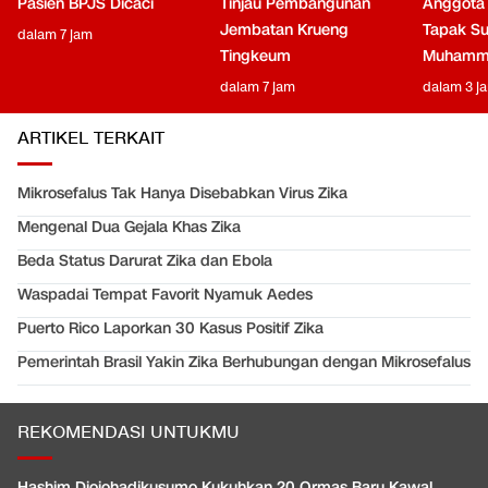
Pasien BPJS Dicaci
Tinjau Pembangunan
Anggota
Jembatan Krueng
Tapak Su
dalam 7 jam
Tingkeum
Muhamm
dalam 7 jam
dalam 3 j
ARTIKEL TERKAIT
Mikrosefalus Tak Hanya Disebabkan Virus Zika
Mengenal Dua Gejala Khas Zika
Beda Status Darurat Zika dan Ebola
Waspadai Tempat Favorit Nyamuk Aedes
Puerto Rico Laporkan 30 Kasus Positif Zika
Pemerintah Brasil Yakin Zika Berhubungan dengan Mikrosefalus
REKOMENDASI UNTUKMU
Hashim Djojohadikusumo Kukuhkan 20 Ormas Baru Kawal