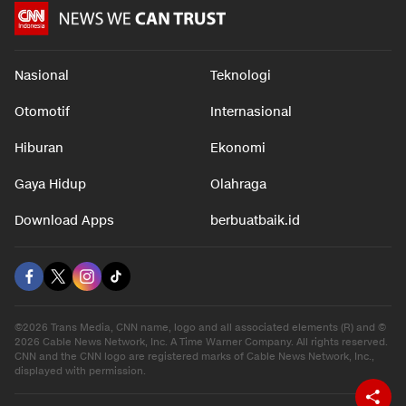
Nasional
Teknologi
Otomotif
Internasional
Hiburan
Ekonomi
Gaya Hidup
Olahraga
Download Apps
berbuatbaik.id
©2026 Trans Media, CNN name, logo and all associated elements (R) and ©
2026 Cable News Network, Inc. A Time Warner Company. All rights reserved.
CNN and the CNN logo are registered marks of Cable News Network, Inc.,
displayed with permission.