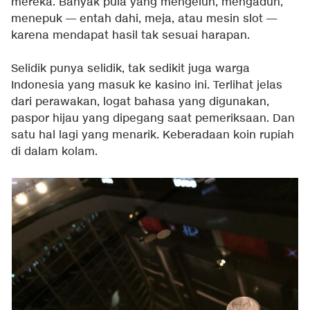
mereka. Banyak pula yang mengeluh, mengaduh,
menepuk — entah dahi, meja, atau mesin slot —
karena mendapat hasil tak sesuai harapan.
Selidik punya selidik, tak sedikit juga warga
Indonesia yang masuk ke kasino ini. Terlihat jelas
dari perawakan, logat bahasa yang digunakan,
paspor hijau yang dipegang saat pemeriksaan. Dan
satu hal lagi yang menarik. Keberadaan koin rupiah
di dalam kolam.