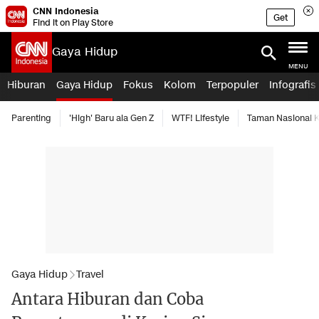
CNN Indonesia
Get
Find it on Play Store
Gaya Hidup
MENU
Hiburan
Gaya Hidup
Fokus
Kolom
Terpopuler
Infografis
Parenting
'High' Baru ala Gen Z
WTF! Lifestyle
Taman Nasional
Gaya Hidup
Travel
Antara Hiburan dan Coba