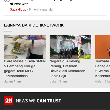
0
5
di Pesawat
Gaya Hidup
•
5 menit yang lalu
LAINNYA DARI DETIKNETWORK
Diare Massal Siswa SMPN
Negara di Ambang
Ternyata
5 Rembang Diduga
Perang, Presiden
Bahagia 
gegara Telur MBG
Dievakuasi Kendaraan
5 Warna 
Terkontaminasi
Lapis Baja
Kesehari
dalam 7 jam
dalam 3 jam
dalam 3 j