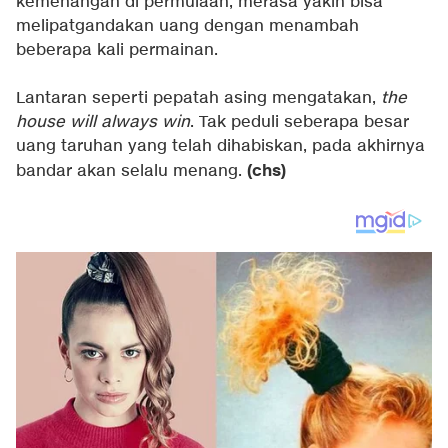
kemenangan di permulaan, merasa yakin bisa
melipatgandakan uang dengan menambah
beberapa kali permainan.
Lantaran seperti pepatah asing mengatakan,
the
house will always win
. Tak peduli seberapa besar
uang taruhan yang telah dihabiskan, pada akhirnya
(chs)
bandar akan selalu menang.