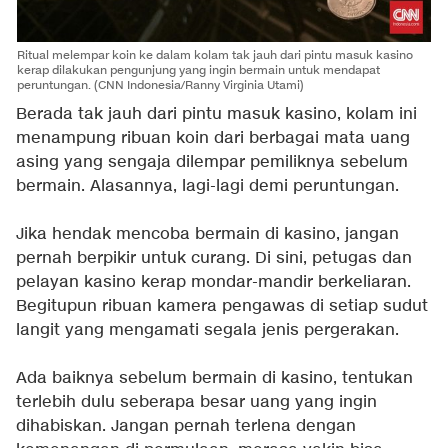
Ritual melempar koin ke dalam kolam tak jauh dari pintu masuk kasino
kerap dilakukan pengunjung yang ingin bermain untuk mendapat
peruntungan. (CNN Indonesia/Ranny Virginia Utami)
Berada tak jauh dari pintu masuk kasino, kolam ini
menampung ribuan koin dari berbagai mata uang
asing yang sengaja dilempar pemiliknya sebelum
bermain. Alasannya, lagi-lagi demi peruntungan.
Jika hendak mencoba bermain di kasino, jangan
pernah berpikir untuk curang. Di sini, petugas dan
pelayan kasino kerap mondar-mandir berkeliaran.
Begitupun ribuan kamera pengawas di setiap sudut
langit yang mengamati segala jenis pergerakan.
Ada baiknya sebelum bermain di kasino, tentukan
terlebih dulu seberapa besar uang yang ingin
dihabiskan. Jangan pernah terlena dengan