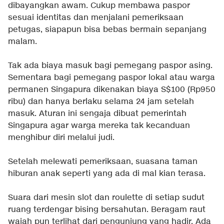
dibayangkan awam. Cukup membawa paspor
sesuai identitas dan menjalani pemeriksaan
petugas, siapapun bisa bebas bermain sepanjang
malam.
Tak ada biaya masuk bagi pemegang paspor asing.
Sementara bagi pemegang paspor lokal atau warga
permanen Singapura dikenakan biaya S$100 (Rp950
ribu) dan hanya berlaku selama 24 jam setelah
masuk. Aturan ini sengaja dibuat pemerintah
Singapura agar warga mereka tak kecanduan
menghibur diri melalui judi.
Setelah melewati pemeriksaan, suasana taman
hiburan anak seperti yang ada di mal kian terasa.
Suara dari mesin slot dan roulette di setiap sudut
ruang terdengar bising bersahutan. Beragam raut
wajah pun terlihat dari pengunjung yang hadir. Ada