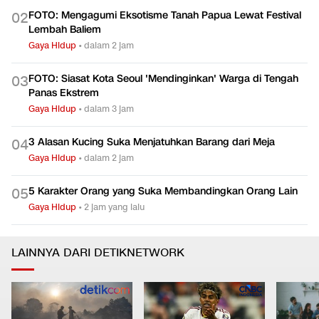
FOTO: Mengagumi Eksotisme Tanah Papua Lewat Festival
0
2
Lembah Baliem
Gaya Hidup
•
dalam 2 jam
FOTO: Siasat Kota Seoul 'Mendinginkan' Warga di Tengah
0
3
Panas Ekstrem
Gaya Hidup
•
dalam 3 jam
3 Alasan Kucing Suka Menjatuhkan Barang dari Meja
0
4
Gaya Hidup
•
dalam 2 jam
5 Karakter Orang yang Suka Membandingkan Orang Lain
0
5
Gaya Hidup
•
2 jam yang lalu
LAINNYA DARI DETIKNETWORK