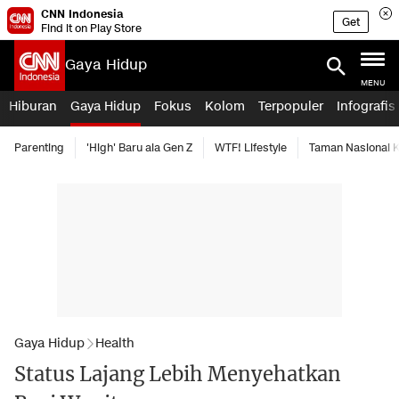
CNN Indonesia
Get
Find it on Play Store
Gaya Hidup
MENU
Hiburan
Gaya Hidup
Fokus
Kolom
Terpopuler
Infografis
Parenting
'High' Baru ala Gen Z
WTF! Lifestyle
Taman Nasional
Gaya Hidup
Health
Status Lajang Lebih Menyehatkan