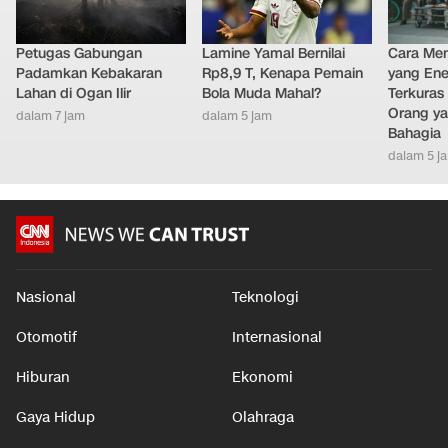
Petugas Gabungan
Lamine Yamal Bernilai
Cara Men
Padamkan Kebakaran
Rp8,9 T, Kenapa Pemain
yang Ene
Lahan di Ogan Ilir
Bola Muda Mahal?
Terkuras
Orang ya
dalam 7 jam
dalam 5 jam
Bahagia
dalam 5 j
Nasional
Teknologi
Otomotif
Internasional
Hiburan
Ekonomi
Gaya Hidup
Olahraga