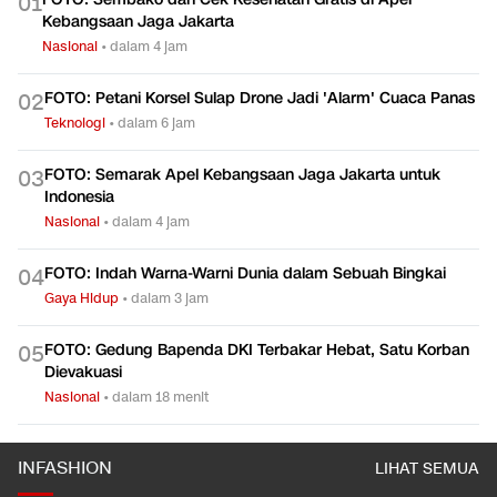
0
1
Kebangsaan Jaga Jakarta
Nasional
•
dalam 4 jam
FOTO: Petani Korsel Sulap Drone Jadi 'Alarm' Cuaca Panas
0
2
Teknologi
•
dalam 6 jam
FOTO: Semarak Apel Kebangsaan Jaga Jakarta untuk
0
3
Indonesia
Nasional
•
dalam 4 jam
FOTO: Indah Warna-Warni Dunia dalam Sebuah Bingkai
0
4
Gaya Hidup
•
dalam 3 jam
FOTO: Gedung Bapenda DKI Terbakar Hebat, Satu Korban
0
5
Dievakuasi
Nasional
•
dalam 18 menit
INFASHION
LIHAT SEMUA