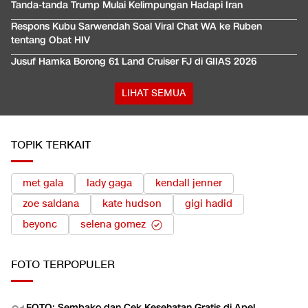
Tanda-tanda Trump Mulai Kelimpungan Hadapi Iran
Respons Kubu Sarwendah Soal Viral Chat WA ke Ruben
tentang Obat HIV
Jusuf Hamka Borong 61 Land Cruiser FJ di GIIAS 2026
LIHAT SEMUA
TOPIK TERKAIT
met gala
lady gaga
kendall jenner
zoe saldana
kate hudson
gigi hadid
beyonc
selena gomez
FOTO
TERPOPULER
FOTO: Sembako dan Cek Kesehatan Gratis di Apel