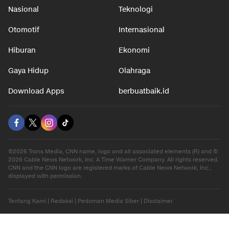
Nasional
Teknologi
Otomotif
Internasional
Hiburan
Ekonomi
Gaya Hidup
Olahraga
Download Apps
berbuatbaik.id
©2026 Trans Media, CNN name, logo and all associated elements (R) and ©
2026 Cable News Network, Inc. A Time Warner Company. All rights reserved.
CNN and the CNN logo are registered marks of Cable News Network, Inc.,
displayed with permission.
Tentang Kami
|
Redaksi
|
Pedoman Media Siber
|
Disclaimer