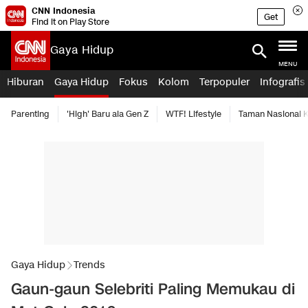
CNN Indonesia
Get
Find it on Play Store
Gaya Hidup
MENU
Hiburan
Gaya Hidup
Fokus
Kolom
Terpopuler
Infografis
Parenting
'High' Baru ala Gen Z
WTF! Lifestyle
Taman Nasional
Gaya Hidup
Trends
Gaun-gaun Selebriti Paling Memukau di