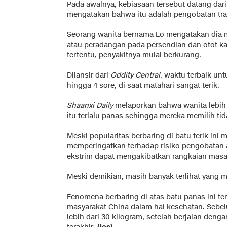
Pada awalnya, kebiasaan tersebut datang dar
mengatakan bahwa itu adalah pengobatan tra
Seorang wanita bernama Lo mengatakan dia mu
atau peradangan pada persendian dan otot ka
tertentu, penyakitnya mulai berkurang.
Dilansir dari
Oddity Central
, waktu terbaik un
hingga 4 sore, di saat matahari sangat terik.
Shaanxi Daily
melaporkan bahwa wanita lebih 
itu terlalu panas sehingga mereka memilih ti
Meski popularitas berbaring di batu terik ini
memperingatkan terhadap risiko pengobatan 
ekstrim dapat mengakibatkan rangkaian masala
Meski demikian, masih banyak terlihat yang me
Fenomena berbaring di atas batu panas ini t
masyarakat China dalam hal kesehatan. Sebe
lebih dari 30 kilogram, setelah berjalan deng