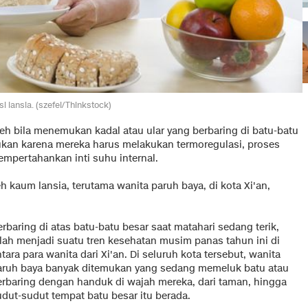
asi lansia. (szefei/Thinkstock)
eh bila menemukan kadal atau ular yang berbaring di batu-batu
akukan karena mereka harus melakukan termoregulasi, proses
pertahankan inti suhu internal.
leh kaum lansia, terutama wanita paruh baya, di kota Xi'an,
rbaring di atas batu-batu besar saat matahari sedang terik,
elah menjadi suatu tren kesehatan musim panas tahun ini di
tara para wanita dari Xi'an. Di seluruh kota tersebut, wanita
aruh baya banyak ditemukan yang sedang memeluk batu atau
erbaring dengan handuk di wajah mereka, dari taman, hingga
udut-sudut tempat batu besar itu berada.