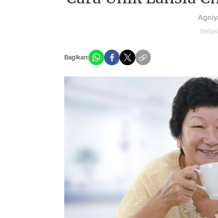
Agniy
Selas
Bagikan: