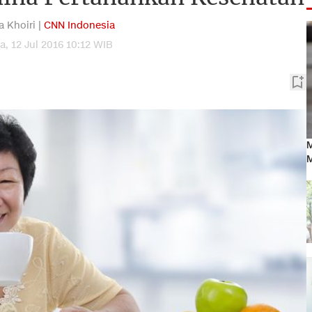
a Khoiri |
CNN Indonesia
a, 12 Jul 2016 10:12 WIB
M
M