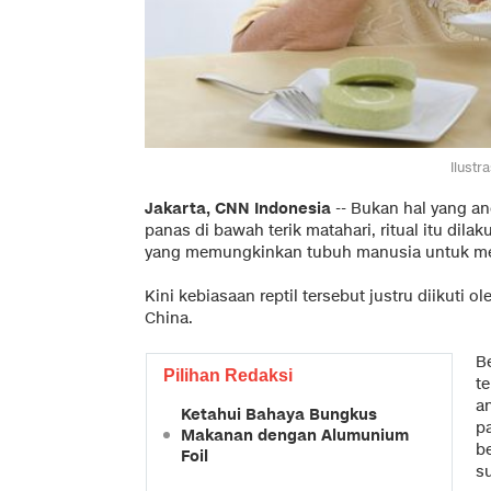
Ilustr
Jakarta, CNN Indonesia
-- Bukan hal yang an
panas di bawah terik matahari, ritual itu dil
yang memungkinkan tubuh manusia untuk mem
Kini kebiasaan reptil tersebut justru diikuti o
China.
Be
Pilihan Redaksi
t
an
Ketahui Bahaya Bungkus
p
Makanan dengan Alumunium
b
Foil
s