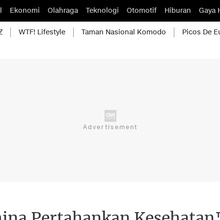
l
Ekonomi
Olahraga
Teknologi
Otomotif
Hiburan
Gaya 
Z
WTF! Lifestyle
Taman Nasional Komodo
Picos De E
hina Pertahankan Kesehatan