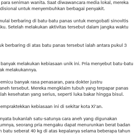
i para seniman wanita. Saat diwawancara media lokal, mereka
disional untuk menyembuhkan berbagai penyakit.
lai berbaring di batu-batu panas untuk mengobati sinovitis
ku. Setelah melakukan aktivitas tersebut dalam jangka waktu
tuk
berbaring di atas batu panas
tersebut ialah antara pukul 3
banyak melakukan kebiasaan unik ini. Pria menyebut batu-batu
dak melakukannya.
 memicu banyak rasa penasaran, para dokter justru
aneh tersebut. Mereka mengklaim tubuh yang terpapar panas
h kesehatan yang serius, seperti luka bakar hingga bisul.
mpraktekkan kebiasaan ini di sekitar kota Xi'an.
ernyata bukanlah satu-satunya cara aneh yang digunakan
lumnya, seorang pria mengaku dapat menurunkan berat badan
an batu seberat 40 kg di atas kepalanya selama beberapa tahun