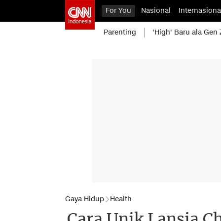
For You
Nasional
Internasiona
Parenting
'High' Baru ala Gen 
Gaya Hidup
Health
Cara Unik Lansia C