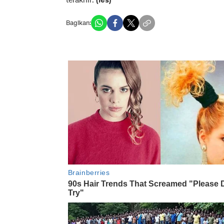
terakhir.
(les)
Bagikan: