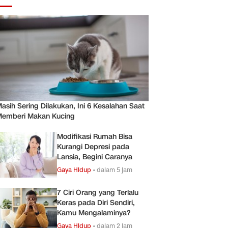
asih Sering Dilakukan, Ini 6 Kesalahan Saat
emberi Makan Kucing
Modifikasi Rumah Bisa
Kurangi Depresi pada
Lansia, Begini Caranya
Gaya Hidup
•
dalam 5 jam
7 Ciri Orang yang Terlalu
Keras pada Diri Sendiri,
Kamu Mengalaminya?
Gaya Hidup
•
dalam 2 jam