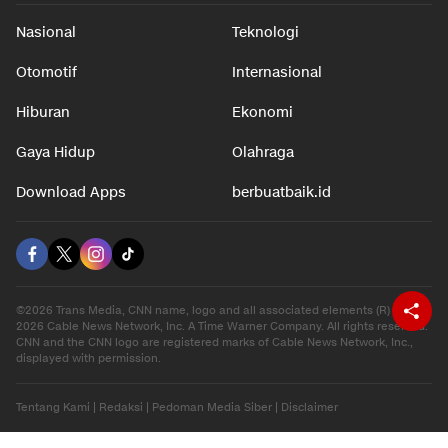
Nasional
Teknologi
Otomotif
Internasional
Hiburan
Ekonomi
Gaya Hidup
Olahraga
Download Apps
berbuatbaik.id
©2026 Trans Media, CNN name, logo and all associated elements (R) and ©
2026 Cable News Network, Inc. A Time Warner Company. All rights reserved.
CNN and the CNN logo are registered marks of Cable News Network, Inc.,
displayed with permission.
Tentang Kami
|
Redaksi
|
Pedoman Media Siber
|
Disclaimer