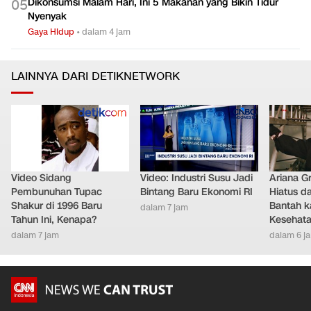
Dikonsumsi Malam Hari, Ini 5 Makanan yang Bikin Tidur
0
5
Nyenyak
Gaya Hidup
•
dalam 4 jam
LAINNYA DARI DETIKNETWORK
Video Sidang
Video: Industri Susu Jadi
Ariana G
Pembunuhan Tupac
Bintang Baru Ekonomi RI
Hiatus da
Shakur di 1996 Baru
Bantah k
dalam 7 jam
Tahun Ini, Kenapa?
Kesehat
dalam 7 jam
dalam 6 j