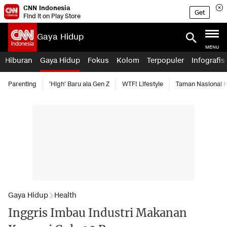
CNN Indonesia
Get
Find it on Play Store
Gaya Hidup
MENU
Hiburan
Gaya Hidup
Fokus
Kolom
Terpopuler
Infografis
Parenting
'High' Baru ala Gen Z
WTF! Lifestyle
Taman Nasional
Gaya Hidup
Health
Inggris Imbau Industri Makanan