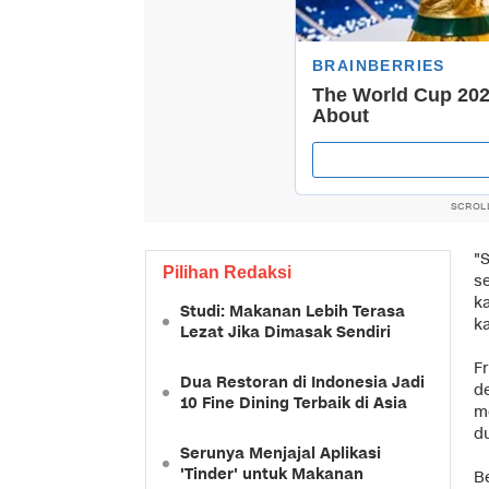
SCROL
"S
Pilihan Redaksi
s
k
Studi: Makanan Lebih Terasa
ka
Lezat Jika Dimasak Sendiri
F
Dua Restoran di Indonesia Jadi
d
10 Fine Dining Terbaik di Asia
m
d
Serunya Menjajal Aplikasi
'Tinder' untuk Makanan
Be