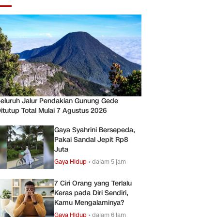
eluruh Jalur Pendakian Gunung Gede
itutup Total Mulai 7 Agustus 2026
Gaya Syahrini Bersepeda,
Pakai Sandal Jepit Rp8
Juta
Gaya Hidup
•
dalam 5 jam
7 Ciri Orang yang Terlalu
Keras pada Diri Sendiri,
Kamu Mengalaminya?
Gaya Hidup
•
dalam 6 jam