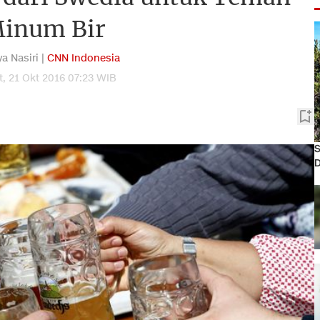
inum Bir
a Nasiri |
CNN Indonesia
, 21 Okt 2016 07:23 WIB
S
D