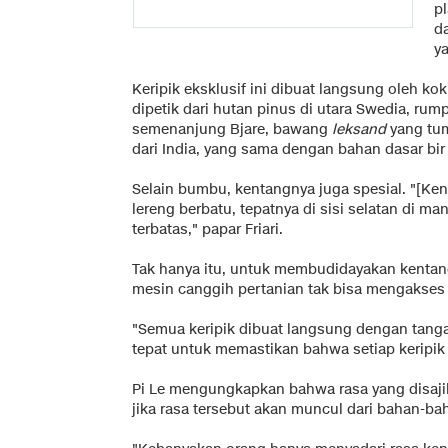
pl
da
y
Keripik eksklusif ini dibuat langsung oleh k
dipetik dari hutan pinus di utara Swedia, rump
semenanjung Bjare, bawang
leksand
yang tum
dari India, yang sama dengan bahan dasar bir Pa
Selain bumbu, kentangnya juga spesial. "[Ke
lereng berbatu, tepatnya di sisi selatan di m
terbatas," papar Friari.
Tak hanya itu, untuk membudidayakan kentang
mesin canggih pertanian tak bisa mengakses 
"Semua keripik dibuat langsung dengan tanga
tepat untuk memastikan bahwa setiap keripi
Pi Le mengungkapkan bahwa rasa yang disajika
jika rasa tersebut akan muncul dari bahan-ba