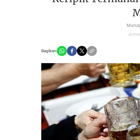
M
Munay
Jumat
Bagikan: