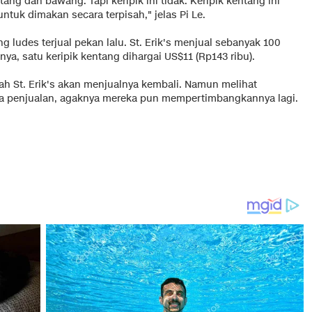
ng dan bawang. Tapi keripik ini tidak. Keripik kentang ini
tuk dimakan secara terpisah," jelas Pi Le.
 ludes terjual pekan lalu. St. Erik's menjual sebanyak 100
nya, satu keripik kentang dihargai US$11 (Rp143 ribu).
ah St. Erik's akan menjualnya kembali. Namun melihat
a penjualan, agaknya mereka pun mempertimbangkannya lagi.