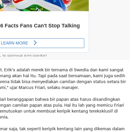
L TO CONTINUE WITH CONTENT
t. Erik's adalah merek bir ternama di Swedia dan kami sangat
enang akan hal itu. Tapi pada saat bersamaan, kami juga sedih
arena tidak bisa menyediakan camilan dengan status setara bir
mi," ujar Marcus Friari, selaku manajer.
riari beranggapan bahwa bir papan atas harus disandingkan
engan camilan papan atas pula. Hal itu lah yang memicu Friari
emutuskan untuk membuat keripik kentang tereksklusif di
unia.
nar saja, tak seperti keripik kentang lain yang dikemas dalam