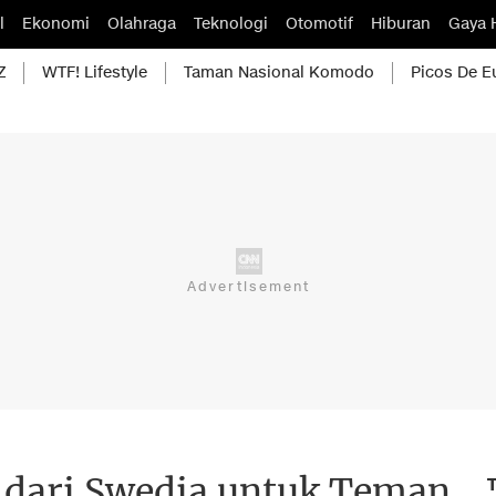
l
Ekonomi
Olahraga
Teknologi
Otomotif
Hiburan
Gaya 
Z
WTF! Lifestyle
Taman Nasional Komodo
Picos De E
 dari Swedia untuk Teman