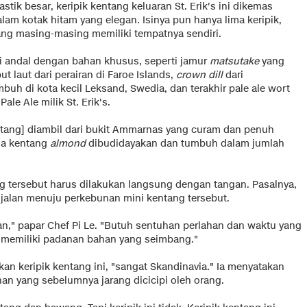
astik besar, keripik kentang keluaran St. Erik's ini dikemas
lam kotak hitam yang elegan. Isinya pun hanya lima keripik,
ang masing-masing memiliki tempatnya sendiri.
oki andal dengan bahan khusus, seperti jamur
matsutake
yang
ut laut dari perairan di Faroe Islands,
crown dill
dari
buh di kota kecil Leksand, Swedia, dan terakhir pale ale wort
le Ale milik St. Erik's.
ntang] diambil dari bukit Ammarnas yang curam dan penuh
ana kentang
almond
dibudidayakan dan tumbuh dalam jumlah
 tersebut harus dilakukan langsung dengan tangan. Pasalnya,
jalan menuju perkebunan mini kentang tersebut.
n," papar Chef Pi Le. "Butuh sentuhan perlahan dan waktu yang
k memiliki padanan bahan yang seimbang."
n keripik kentang ini, "sangat Skandinavia." Ia menyatakan
han yang sebelumnya jarang dicicipi oleh orang.