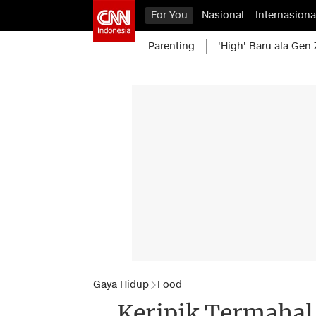
For You
Nasional
Internasiona
Parenting
'High' Baru ala Gen 
Gaya Hidup
Food
Keripik Termahal