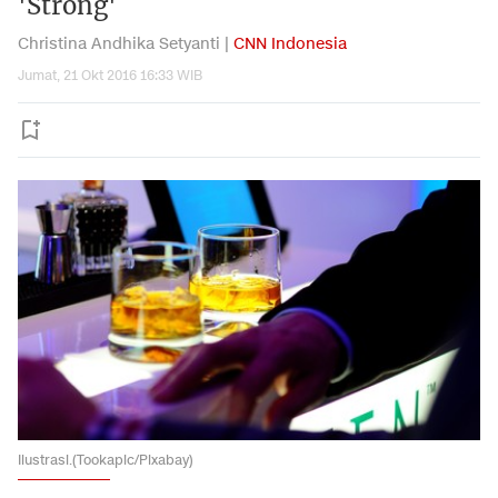
'Strong'
Christina Andhika Setyanti |
CNN Indonesia
Jumat, 21 Okt 2016 16:33 WIB
Ilustrasi.(Tookapic/Pixabay)