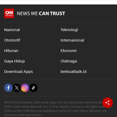
Nasional
Teknologi
Otomotif
Internasional
Hiburan
Ekonomi
Gaya Hidup
Olahraga
Download Apps
berbuatbaik.id
©2026 Trans Media, CNN name, logo and all associated elements (R) and ©
2026 Cable News Network, Inc. A Time Warner Company. All rights reserved.
CNN and the CNN logo are registered marks of Cable News Network, Inc.,
displayed with permission.