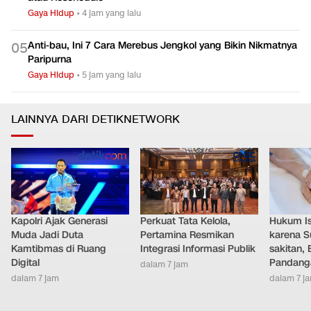
Gaya Hidup
•
4 jam yang lalu
Anti-bau, Ini 7 Cara Merebus Jengkol yang Bikin Nikmatnya
0
5
Paripurna
Gaya Hidup
•
5 jam yang lalu
LAINNYA DARI DETIKNETWORK
Kapolri Ajak Generasi
Perkuat Tata Kelola,
Hukum Ist
Muda Jadi Duta
Pertamina Resmikan
karena S
Kamtibmas di Ruang
Integrasi Informasi Publik
sakitan, 
Digital
Pandang
dalam 7 jam
dalam 7 jam
dalam 7 j