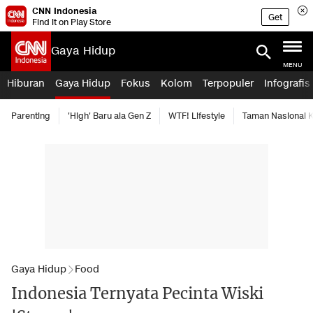
CNN Indonesia
Get
Find it on Play Store
Gaya Hidup
MENU
Hiburan
Gaya Hidup
Fokus
Kolom
Terpopuler
Infografis
Parenting
'High' Baru ala Gen Z
WTF! Lifestyle
Taman Nasional
Gaya Hidup
Food
Indonesia Ternyata Pecinta Wiski