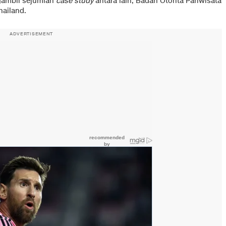
gambil sejumlah
case study
antara lain; Badan Otorita Pariwisata
hailand.
ADVERTISEMENT