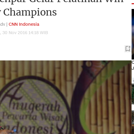
 Champions
adv |
CNN Indonesia
 30 Nov 2016 14:18 WIB
O
J