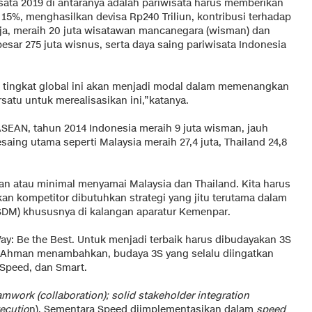
sata 2019 di antaranya adalah pariwisata harus memberikan
15%, menghasilkan devisa Rp240 Triliun, kontribusi terhadap
rja, meraih 20 juta wisatawan mancanegara (wisman) dan
sar 275 juta wisnus, serta daya saing pariwisata Indonesia
di tingkat global ini akan menjadi modal dalam memenangkan
satu untuk merealisasikan ini,”katanya.
SEAN, tahun 2014 Indonesia meraih 9 juta wisman, jauh
aing utama seperti Malaysia meraih 27,4 juta, Thailand 24,8
an atau minimal menyamai Malaysia dan Thailand. Kita harus
an kompetitor dibutuhkan strategi yang jitu terutama dalam
SDM) khususnya di kalangan aparatur Kemenpar.
Way: Be the Best. Untuk menjadi terbaik harus dibudayakan 3S
. Ahman menambahkan, budaya 3S yang selalu diingatkan
 Speed, dan Smart.
amwork (collaboration); solid stakeholder integration
xecutio
n). Sementara Speed diimplementasikan dalam
speed