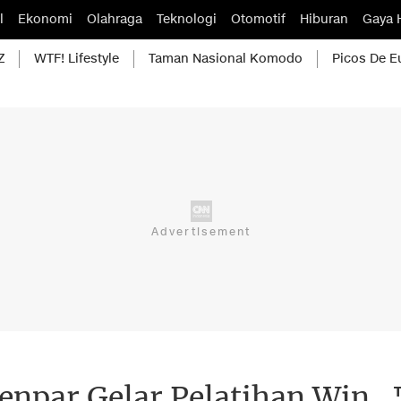
l
Ekonomi
Olahraga
Teknologi
Otomotif
Hiburan
Gaya 
Z
WTF! Lifestyle
Taman Nasional Komodo
Picos De E
enpar Gelar Pelatihan Win