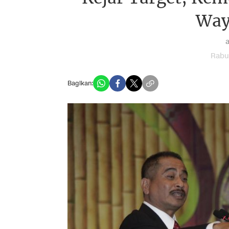
Way
Rabu,
Bagikan: