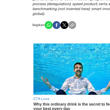
process (deregulation)
;
speed product
; serta
benchmarking (not invented here); smart innov
global).
Bagikan: