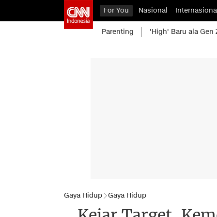
For You
Nasional
Internasiona
Parenting
'High' Baru ala Gen 
Gaya Hidup
Gaya Hidup
Kejar Target, Kem