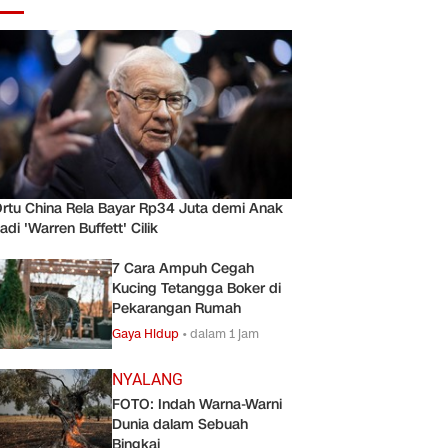
rtu China Rela Bayar Rp34 Juta demi Anak
adi 'Warren Buffett' Cilik
7 Cara Ampuh Cegah
Kucing Tetangga Boker di
Pekarangan Rumah
Gaya Hidup
•
dalam 1 jam
NYALANG
FOTO: Indah Warna-Warni
Dunia dalam Sebuah
Bingkai