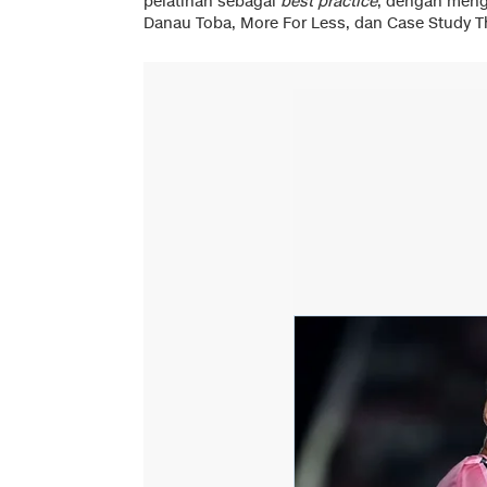
pelatihan sebagai
best practice
, dengan men
Danau Toba, More For Less, dan Case Study T