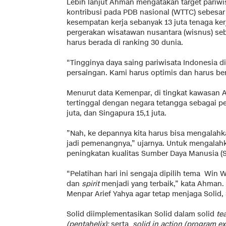
Lebih lanjut Ahman mengatakan target pariwi
kontribusi pada PDB nasional (WTTC) sebesar 
kesempatan kerja sebanyak 13 juta tenaga ke
pergerakan wisatawan nusantara (wisnus) sebe
harus berada di ranking 30 dunia.
“Tingginya daya saing pariwisata Indonesia 
persaingan. Kami harus optimis dan harus ber
Menurut data Kemenpar, di tingkat kawasan A
tertinggal dengan negara tetangga sebagai pes
juta, dan Singapura 15,1 juta.
”Nah, ke depannya kita harus bisa mengalahk
jadi pemenangnya,” ujarnya. Untuk mengalahk
peningkatan kualitas Sumber Daya Manusia (
“Pelatihan hari ini sengaja dipilih tema Win 
dan
spirit
menjadi yang terbaik,” kata Ahman
Menpar Arief Yahya agar tetap menjaga Solid,
Solid diimplementasikan Solid dalam solid
te
(pentahelix);
serta
solid in action (program e