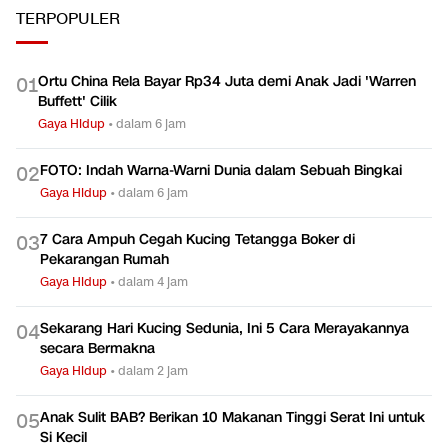
TERPOPULER
Ortu China Rela Bayar Rp34 Juta demi Anak Jadi 'Warren
0
1
Buffett' Cilik
Gaya Hidup
•
dalam 6 jam
FOTO: Indah Warna-Warni Dunia dalam Sebuah Bingkai
0
2
Gaya Hidup
•
dalam 6 jam
7 Cara Ampuh Cegah Kucing Tetangga Boker di
0
3
Pekarangan Rumah
Gaya Hidup
•
dalam 4 jam
Sekarang Hari Kucing Sedunia, Ini 5 Cara Merayakannya
0
4
secara Bermakna
Gaya Hidup
•
dalam 2 jam
Anak Sulit BAB? Berikan 10 Makanan Tinggi Serat Ini untuk
0
5
Si Kecil