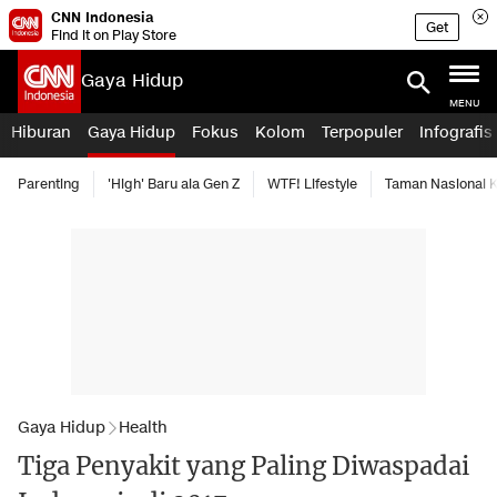
CNN Indonesia
Get
Find it on Play Store
Gaya Hidup
MENU
Hiburan
Gaya Hidup
Fokus
Kolom
Terpopuler
Infografis
Parenting
'High' Baru ala Gen Z
WTF! Lifestyle
Taman Nasional
Gaya Hidup
Health
Tiga Penyakit yang Paling Diwaspadai