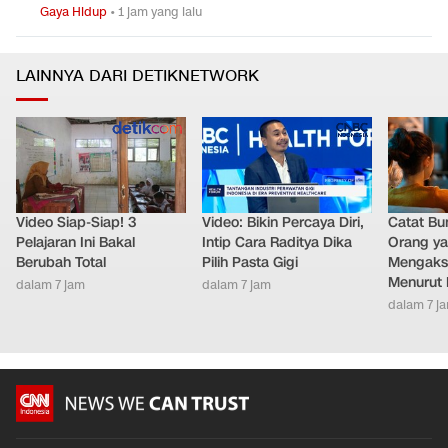
Gaya Hidup
•
1 jam yang lalu
LAINNYA DARI DETIKNETWORK
Video Siap-Siap! 3
Video: Bikin Percaya Diri,
Catat Bun
Pelajaran Ini Bakal
Intip Cara Raditya Dika
Orang y
Berubah Total
Pilih Pasta Gigi
Mengakse
Menurut 
dalam 7 jam
dalam 7 jam
dalam 7 j