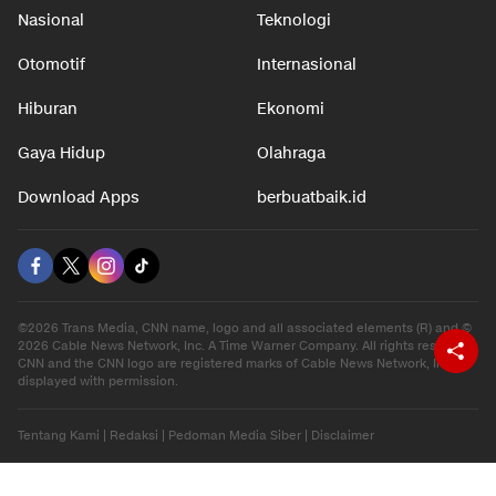
Nasional
Teknologi
Otomotif
Internasional
Hiburan
Ekonomi
Gaya Hidup
Olahraga
Download Apps
berbuatbaik.id
©2026 Trans Media, CNN name, logo and all associated elements (R) and ©
2026 Cable News Network, Inc. A Time Warner Company. All rights reserved.
CNN and the CNN logo are registered marks of Cable News Network, Inc.,
displayed with permission.
Tentang Kami
|
Redaksi
|
Pedoman Media Siber
|
Disclaimer