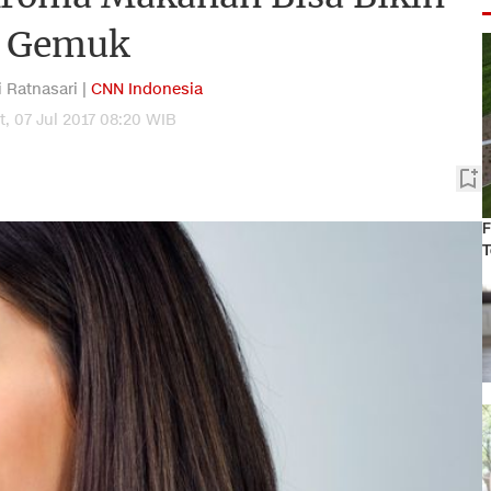
Gemuk
i Ratnasari |
CNN Indonesia
, 07 Jul 2017 08:20 WIB
F
T