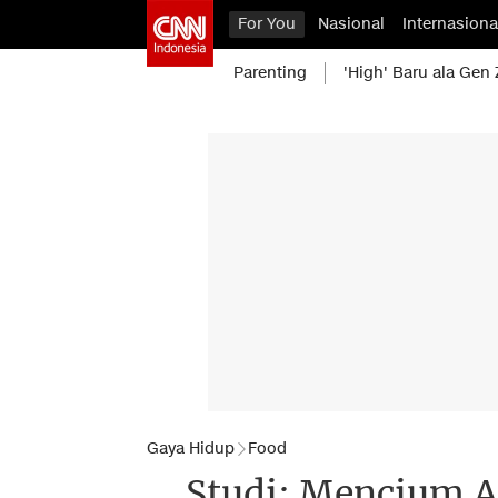
For You
Nasional
Internasiona
Parenting
'High' Baru ala Gen 
Gaya Hidup
Food
Studi: Mencium 