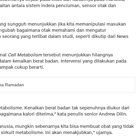
aitan antara sistem indera penciuman, sensor otak dan
 yang sungguh menunjukkan jika kita memanipulasi masukan
mengubah bagaimana otak memahami dan mengatur
 seorang yang terlibat dalam studi, seperti dikutip dari News
rnal
Cell Metabolism
tersebut menunjukkan hilangnya
m kenaikan berat badan. Intervensi yang dilakukan pada
ampak cukup berarti.
ama Ramadan
abolisme. Kenaikan berat badan tak sepenuhnya diukur dari
gaimana kalori diterima," kata penulis senior Andrew Dilin.
manusia, mungkin sebenarnya kita bisa membuat obat yang tidak
rkuit metabolisme. Ini akan menakjubkan," ujarnya.