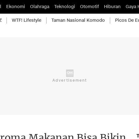
l
Ekonomi
Olahraga
Teknologi
Otomotif
Hiburan
Gaya 
Z
WTF! Lifestyle
Taman Nasional Komodo
Picos De E
Aroma Makanan Bisa Bikin