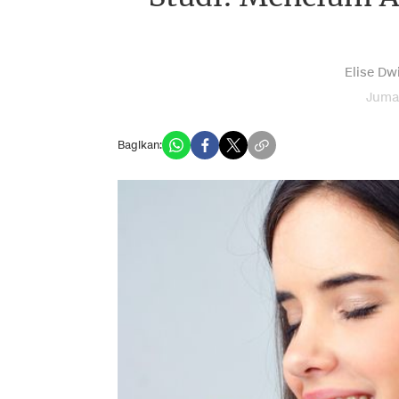
Elise Dw
Jumat
Bagikan: