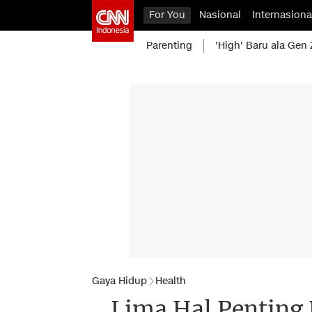
For You
Nasional
Internasiona
Parenting
'High' Baru ala Gen 
Gaya Hidup
Health
Lima Hal Penting