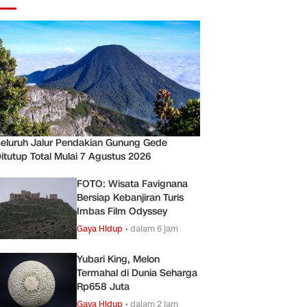
eluruh Jalur Pendakian Gunung Gede
itutup Total Mulai 7 Agustus 2026
FOTO: Wisata Favignana
Bersiap Kebanjiran Turis
Imbas Film Odyssey
Gaya Hidup
•
dalam 6 jam
Yubari King, Melon
Termahal di Dunia Seharga
Rp658 Juta
Gaya Hidup
•
dalam 2 jam