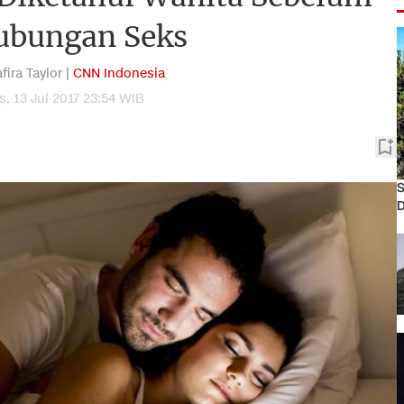
ubungan Seks
fira Taylor |
CNN Indonesia
, 13 Jul 2017 23:54 WIB
S
D