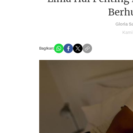
Berh
Gloria Sa
Kamis
Bagikan: