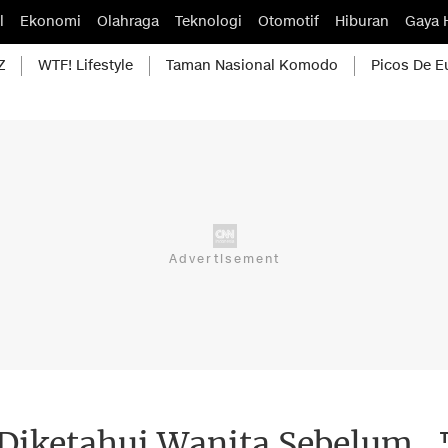
l
Ekonomi
Olahraga
Teknologi
Otomotif
Hiburan
Gaya 
Z
WTF! Lifestyle
Taman Nasional Komodo
Picos De E
 Diketahui Wanita Sebelum