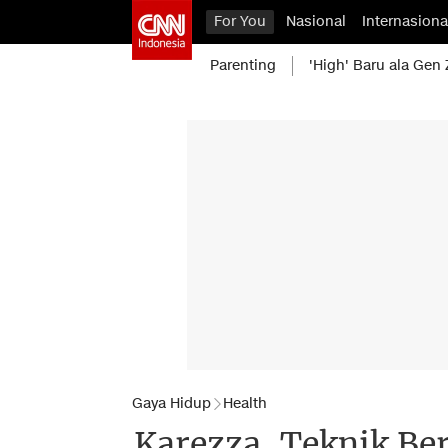
For You
Nasional
Internasiona
Parenting
'High' Baru ala Gen 
Gaya Hidup
Health
Karezza, Teknik Be