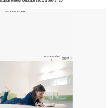
capai energi seksual secara bertahap.
ADVERTISEMENT