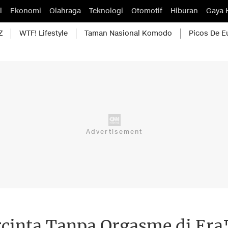
l
Ekonomi
Olahraga
Teknologi
Otomotif
Hiburan
Gaya 
Z
WTF! Lifestyle
Taman Nasional Komodo
Picos De E
rcinta Tanpa Orgasme di Era