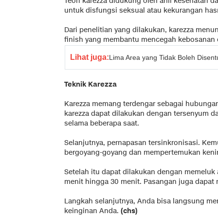
Teori karezza didukung oleh ahli kesehatan da
untuk disfungsi seksual atau kekurangan has
Dari penelitian yang dilakukan, karezza menun
finish yang membantu mencegah kebosanan 
Lihat juga:
Lima Area yang Tidak Boleh Disentu
Teknik Karezza
Karezza memang terdengar sebagai hubungan
karezza dapat dilakukan dengan tersenyum da
selama beberapa saat.
Selanjutnya, pernapasan tersinkronisasi. Ke
bergoyang-goyang dan mempertemukan kenin
Setelah itu dapat dilakukan dengan memeluk 
menit hingga 30 menit. Pasangan juga dapat 
Langkah selanjutnya, Anda bisa langsung m
keinginan Anda.
(chs)