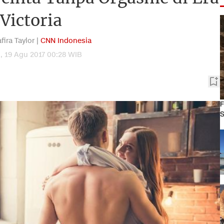
Victoria
fira Taylor |
CNN Indonesia
, 19 Agu 2017 00:28 WIB
F
S