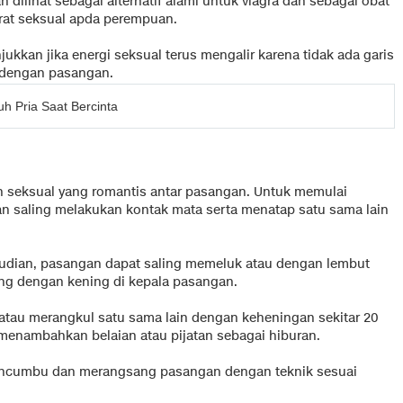
n dilihat sebagai alternatif alami untuk viagra dan sebagai obat
rat seksual apda perempuan.
jukkan jika energi seksual terus mengalir karena tidak ada garis
dengan pasangan.
h Pria Saat Bercinta
 seksual yang romantis antar pasangan. Untuk memulai
n saling melakukan kontak mata serta menatap satu sama lain
mudian, pasangan dapat saling memeluk atau dengan lembut
g dengan kening di kepala pasangan.
atau merangkul satu sama lain dengan keheningan sekitar 20
menambahkan belaian atau pijatan sebagai hiburan.
encumbu dan merangsang pasangan dengan teknik sesuai