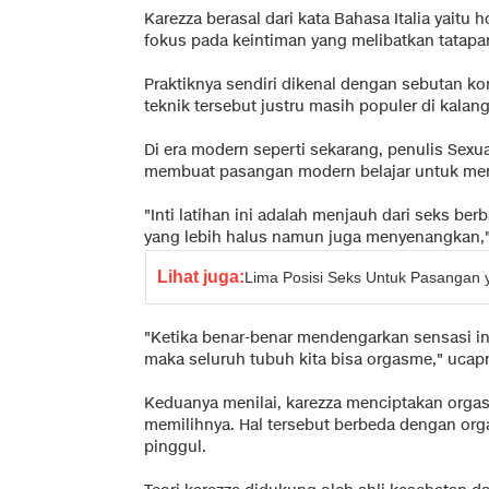
Karezza berasal dari kata Bahasa Italia yait
fokus pada keintiman yang melibatkan tatapa
Praktiknya sendiri dikenal dengan sebutan kon
teknik tersebut justru masih populer di kala
Di era modern seperti sekarang, penulis Sexu
membuat pasangan modern belajar untuk mengh
"Inti latihan ini adalah menjauh dari seks b
yang lebih halus namun juga menyenangkan," u
Lihat juga:
Lima Posisi Seks Untuk Pasangan
"Ketika benar-benar mendengarkan sensasi ini 
maka seluruh tubuh kita bisa orgasme," uca
Keduanya menilai, karezza menciptakan orga
memilihnya. Hal tersebut berbeda dengan org
pinggul.