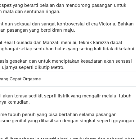
u hospez yang berarti belaian dan mendorong pasangan untuk
n mata dan sentuhan ringan.
tinun seksual dan sangat kontroversial di era Victoria. Bahkan
ngan pasangan yang berpikiran maju.
al Real Lousada dan Manzati menilai, teknik karezza dapat
argai setiap sentuhan halus yang sering kali tidak diketahui.
erbasis gesekan dan untuk menciptakan kesadaran akan sensasi
jarnya seperti dikutip Metro.
 yang Cepat Orgasme
akan terasa sedikit seprti listrik yang mengalir melalui tubuh
pnya kemudian.
sme tubuh penuh yang bisa bertahan selama pasangan
asme genital yang dihasilkan dengan singkat seperti goyangan