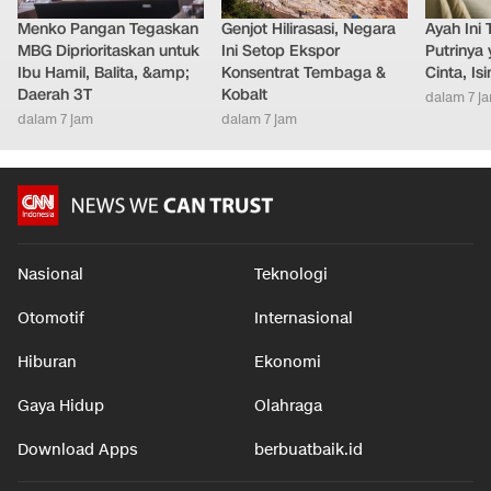
Menko Pangan Tegaskan
Genjot Hilirasasi, Negara
Ayah Ini 
MBG Diprioritaskan untuk
Ini Setop Ekspor
Putrinya
Ibu Hamil, Balita, &amp;
Konsentrat Tembaga &
Cinta, I
Daerah 3T
Kobalt
dalam 7 j
dalam 7 jam
dalam 7 jam
Nasional
Teknologi
Otomotif
Internasional
Hiburan
Ekonomi
Gaya Hidup
Olahraga
Download Apps
berbuatbaik.id