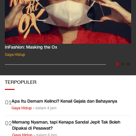
InFashion: Masking the Ox
Gaya Hidup
TERPOPULER
Apa Itu Demam Kelinci? Kenali Gejala dan Bahayanya
0
1
Gaya Hidup
•
dalam 4 jam
Memang Nyaman, tapi Kenapa Sandal Jepit Tak Boleh
0
2
Dipakai di Pesawat?
Gaya Hidup
•
dalam 6 jam