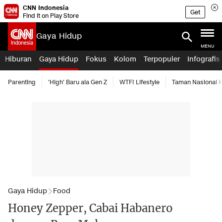
CNN Indonesia
Get
Find it on Play Store
Gaya Hidup
MENU
Hiburan
Gaya Hidup
Fokus
Kolom
Terpopuler
Infografis
Parenting
'High' Baru ala Gen Z
WTF! Lifestyle
Taman Nasional
Gaya Hidup
Food
Honey Zepper, Cabai Habanero