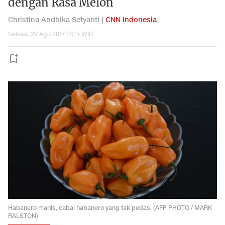
dengan Rasa Melon
Christina Andhika Setyanti |
CNN Indonesia
Selasa, 29 Agu 2017 17:15 WIB
Habanero manis, cabai habanero yang tak pedas. (AFP PHOTO / MARK
RALSTON)