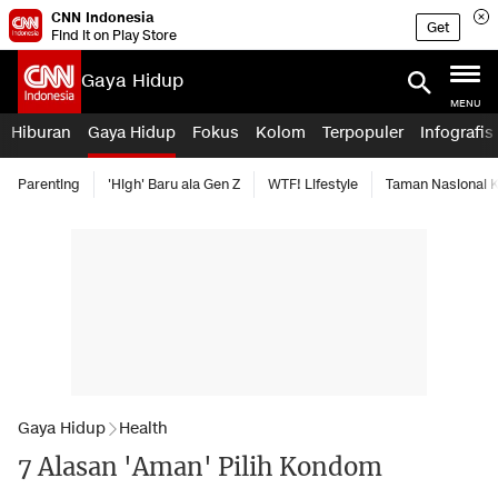
CNN Indonesia
Get
Find it on Play Store
Gaya Hidup
MENU
Hiburan
Gaya Hidup
Fokus
Kolom
Terpopuler
Infografis
Parenting
'High' Baru ala Gen Z
WTF! Lifestyle
Taman Nasional
Gaya Hidup
Health
7 Alasan 'Aman' Pilih Kondom