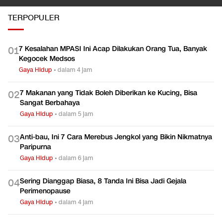
TERPOPULER
7 Kesalahan MPASI Ini Acap Dilakukan Orang Tua, Banyak
0
1
Kegocek Medsos
Gaya Hidup
•
dalam 4 jam
7 Makanan yang Tidak Boleh Diberikan ke Kucing, Bisa
0
2
Sangat Berbahaya
Gaya Hidup
•
dalam 5 jam
Anti-bau, Ini 7 Cara Merebus Jengkol yang Bikin Nikmatnya
0
3
Paripurna
Gaya Hidup
•
dalam 6 jam
Sering Dianggap Biasa, 8 Tanda Ini Bisa Jadi Gejala
0
4
Perimenopause
Gaya Hidup
•
dalam 4 jam