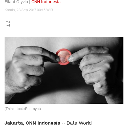
Filani Olyvia |
CNN Indonesia
Kamis, 28 Sep 2017 00:15 WIB
(Thinkstock/Peerayot)
Jakarta, CNN Indonesia
-- Data World