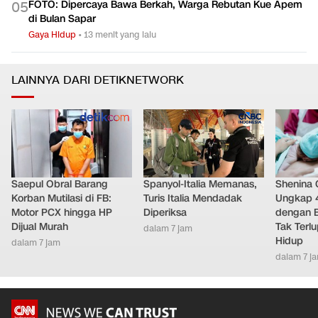
FOTO: Dipercaya Bawa Berkah, Warga Rebutan Kue Apem
0
5
di Bulan Sapar
Gaya Hidup
•
13 menit yang lalu
LAINNYA DARI DETIKNETWORK
Saepul Obral Barang
Spanyol-Italia Memanas,
Shenina
Korban Mutilasi di FB:
Turis Italia Mendadak
Ungkap 
Motor PCX hingga HP
Diperiksa
dengan 
Dijual Murah
Tak Terl
dalam 7 jam
Hidup
dalam 7 jam
dalam 7 j